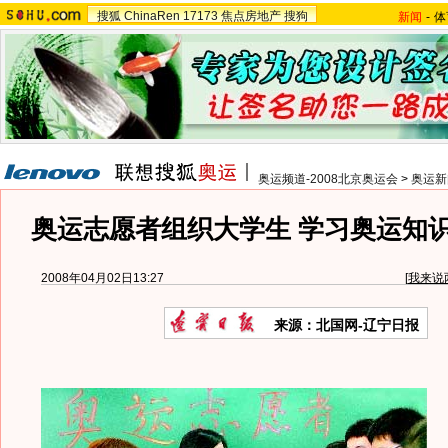
搜狐
ChinaRen
17173
焦点房地产
搜狗
新闻
-
体
奥运频道-2008北京奥运会
>
奥运新
奥运志愿者组织大学生 学习奥运知
2008年04月02日13:27
[
我来说
来源：北国网-辽宁日报