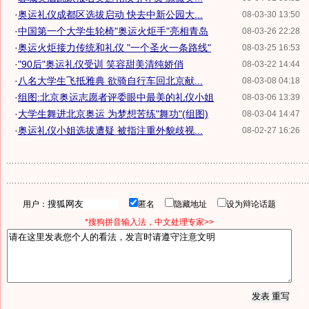
·
奥运礼仪成都区选拔启动 快去中新公园大...
08-03-30 13:50
·
中国第一个大学生轮椅"奥运火炬手"亮相青岛
08-03-26 22:28
·
奥运火炬接力传统和礼仪 "一个圣火一条路线"
08-03-25 16:53
·
"90后"奥运礼仪受训 笑容甜美清纯娇俏
08-03-22 14:44
·
八名大学生飞抵雅典 欲骑自行车回北京献...
08-03-08 04:18
·
组图:北京奥运志愿者评委眼中最美的礼仪小姐
08-03-06 13:39
·
大学生舞进北京奥运 为梦想苦练"舞功"(组图)
08-03-04 14:47
·
奥运礼仪小姐选拔遭疑 被指注重外貌歧视...
08-02-27 16:26
用户：
匿名
隐藏地址
设为辩论话题
*搜狗拼音输入法，中文处理专家>>