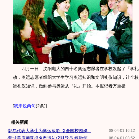
四月一日，沈阳电大的四十名奥运志愿者在学校发起了『学礼
动，奥运志愿者组织大学生学习奥运知识和文明礼仪知识，让全校
运礼仪知识，做到参与奥运从『礼』开始。本报记者万重摄
[
我来说两句
(2条)
]
相关新闻
·
郭易代表大学生为奥运放歌 引全国校园媒...
08-04-01 16:12
·
蓉城美眉踊跃报名奥运礼仪引导员 练微笑...
08-04-01 03:52