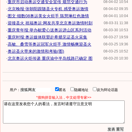
·
重庆市启动奥运交通安全宣传 规范交通行为
08-04-02 10:54
·
北京晚报:张朝阳跟随圣火专机 感受奥运激情
08-04-02 09:35
·
图文:细数08奥运美女火炬手 陈慧琳红色激情
08-04-01 10:04
·
迎接圣火 祝福奥运:网友共享北京奥运激情时刻
08-03-31 11:38
·
重庆青年报:举办献爱心送奥运进山区系列活动
08-03-30 10:53
·
重庆时报:奥运媒体联盟赴希腊见证圣火采集
08-03-27 19:59
·
高敏、桑雪等奥运冠军火炬手 激情畅爽迎圣火
08-03-25 19:36
·
奥运圣火带来的激情和考验(图)
08-03-25 10:52
·
北京奥运火炬传递 重庆渝中半岛线路已确定 图
08-03-20 10:30
用户：
匿名
隐藏地址
设为辩论话题
*搜狗拼音输入法，中文处理专家>>