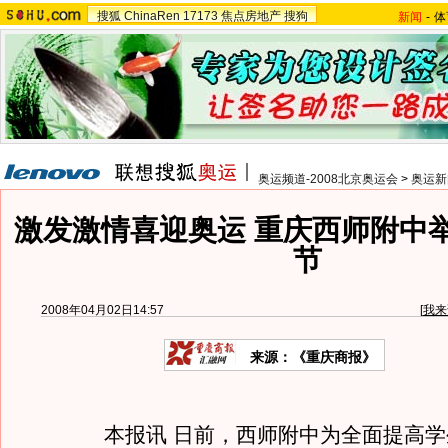
搜狐
ChinaRen
17173
焦点房地产
搜狗
新闻
-
体
奥运频道-2008北京奥运会
>
奥运新
激发激情喜迎奥运 重庆西师附中
节
2008年04月02日14:57
[
我来
来源：《重庆商报》
本报讯 日前，西师附中为全面提高学