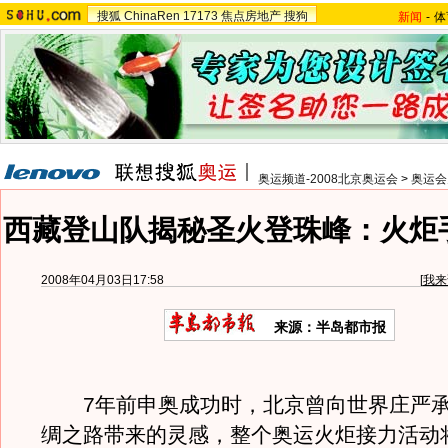
搜狐
ChinaRen
17173
焦点房地产
搜狗
新闻
-
体
奥运频道-2008北京奥运会
>
奥运会
西藏登山队揭秘圣火登珠峰：火炬
2008年04月03日17:58
[
我来
来源：半岛都市报
7年前申奥成功时，北京曾向世界庄严承
绸之路带来的灵感，整个奥运火炬接力活动