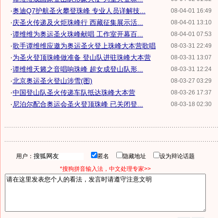
·
奥迪Q7护航圣火攀登珠峰 专业人员详解技...
08-04-01 16:49
·
庆圣火传递及火炬珠峰行 西藏征集展示活...
08-04-01 13:10
·
谭维维为奥运圣火珠峰献唱 工作室开幕百...
08-04-01 07:53
·
歌手谭维维应邀为奥运圣火登上珠峰大本营歌唱
08-03-31 22:49
·
为圣火登顶珠峰做准备 登山队进驻珠峰大本营
08-03-31 13:07
·
谭维维天籁之音唱响珠峰 超女成登山队形...
08-03-31 12:24
·
北京奥运圣火登山涉雪(图)
08-03-27 03:29
·
中国登山队圣火传递车队抵达珠峰大本营
08-03-26 17:37
·
尼泊尔配合奥运会圣火登顶珠峰 已关闭登...
08-03-18 02:30
用户：
匿名
隐藏地址
设为辩论话题
*搜狗拼音输入法，中文处理专家>>