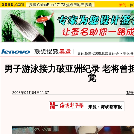
搜狐
ChinaRen
17173
焦点房地产
搜狗
新闻
-
体
奥运频道-2008北京奥运会
>
奥运备
男子游泳接力破亚洲纪录 老将曾
觉
2008年04月04日11:37
[
我来
来源：海峡都市报