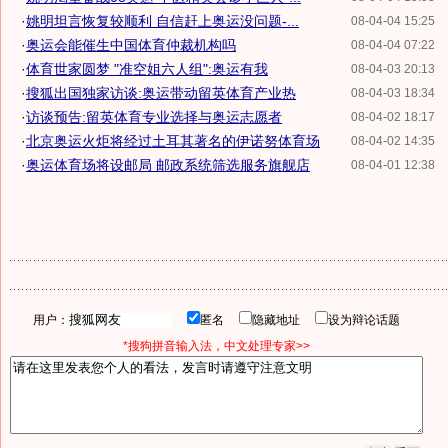
·
姚明坦言恢复较顺利 自信赶上奥运没问题-...
08-04-04 15:25
·
奥运会能催生中国体育仲裁机构吗
08-04-04 07:22
·
体育世家圆梦 "准空姐六人组":奥运有我
08-04-03 20:13
·
搜狐出国独家访谈:奥运带动留英体育产业热
08-04-03 18:34
·
访谈预告:留英体育专业选择与奥运志愿者
08-04-02 18:17
·
北京奥运火炬将经过土耳其著名的伊诺努体育场
08-04-02 14:35
·
奥运体育场将设邮局 邮政系统筛选服务旗舰店
08-04-01 12:38
用户：
匿名
隐藏地址
设为辩论话题
*搜狗拼音输入法，中文处理专家>>