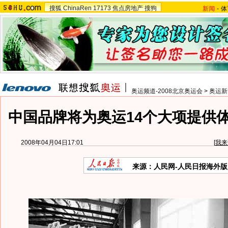
搜狐
ChinaRen
17173
焦点房地产
搜狗
新闻
-
体
奥运频道-2008北京奥运会
>
奥运新
中国品牌将为奥运14个大项提供
2008年04月04日17:01
[
我来
来源：人民网-人民日报海外版