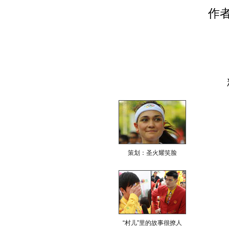
作
策划：圣火耀笑脸
“村儿”里的故事很撩人