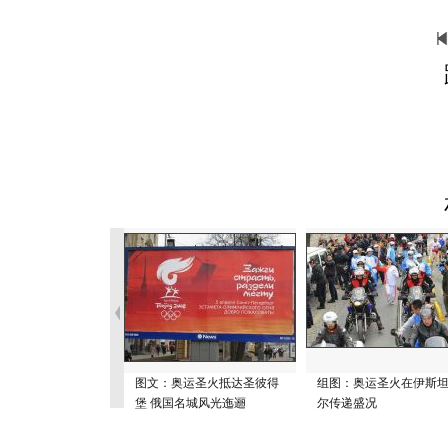
图文：奥运圣火抵达圣彼得
组图：奥运圣火在伊斯
堡 俄国名城风光迤逦
尔传递盛况