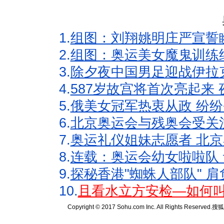
1.
组图：刘翔姚明庄严宣誓
2.
组图：奥运美女魔鬼训练
3.
除夕夜中国男足迎战伊拉
4.
587岁故宫将首次亮起来
5.
俄美女冠军热衷从政 纷纷
6.
北京奥运会与残奥会受关
7.
奥运礼仪姐妹志愿者 北京
8.
连载：奥运会幼女啦啦队 
9.
探秘香港"蜘蛛人部队" 肩
10.
且看水立方安检—如何叫
Copyright © 2017 Sohu.com Inc. All Rights Reserved