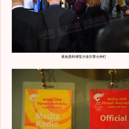
蒋效愚和傅莹大使共擎火种灯