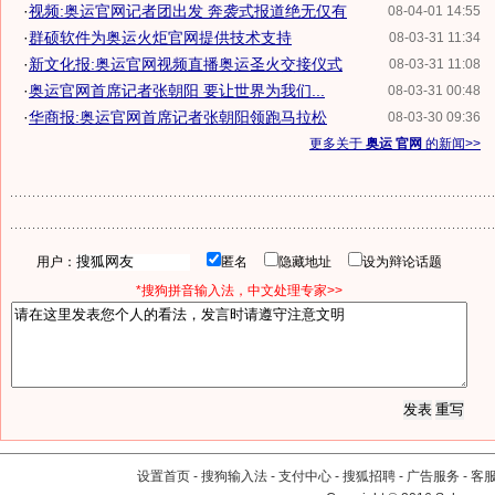
·
视频:奥运官网记者团出发 奔袭式报道绝无仅有
08-04-01 14:55
·
群硕软件为奥运火炬官网提供技术支持
08-03-31 11:34
·
新文化报:奥运官网视频直播奥运圣火交接仪式
08-03-31 11:08
·
奥运官网首席记者张朝阳 要让世界为我们...
08-03-31 00:48
·
华商报:奥运官网首席记者张朝阳领跑马拉松
08-03-30 09:36
更多关于
奥运 官网
的新闻>>
用户：
匿名
隐藏地址
设为辩论话题
*搜狗拼音输入法，中文处理专家>>
设置首页
-
搜狗输入法
-
支付中心
-
搜狐招聘
-
广告服务
-
客