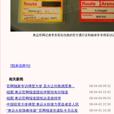
奥运官网记者李东雷在伦敦的官方通行证和媒体车专用采访
[
我来说两句
]
相关新闻
·
官网独家专访傅莹大使 圣火让伦敦感受奥...
08-04-06 09:32
·
组图:奥运官网报道团在伊斯坦布尔报道
08-04-04 15:42
·
组图:奥运官网报道团抵达圣彼得堡
08-04-04 09:24
·
中国驻英大使傅莹:奥运火炬接力受益者是人民
08-04-02 22:30
·
"奥运火炬珠峰传递" 官网报道先遣队今天出发
08-04-01 16:38