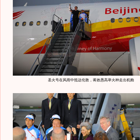
圣火号在风雨中抵达伦敦，蒋效愚高举火种走出机舱