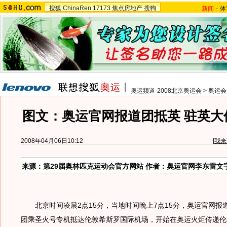
搜狐
ChinaRen
17173
焦点房地产
搜狗
新闻
-
体
奥运频道-2008北京奥运会
>
奥运会
图文：奥运官网报道团抵英 驻英大
2008年04月06日10:12
[
我来
来源：第29届奥林匹克运动会官方网站 作者：奥运官网李东雷文字
北京时间凌晨2点15分，当地时间晚上7点15分，奥运官网报
团乘圣火号专机抵达伦敦希斯罗国际机场，开始在奥运火炬传递伦