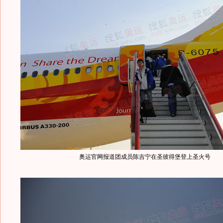
奥运官网报道团成员陈吉宁在圣彼得堡登上圣火号