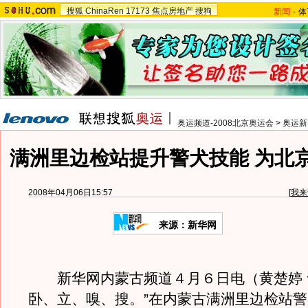
搜狐
ChinaRen
17173
焦点房地产
搜狗
新闻
-
体
奥运频道-2008北京奥运会
>
奥运新
满洲里边检站提升警犬技能 为北
2008年04月06日15:57
[
我来
来源：新华网
新华网内蒙古频道４月６日电（黄楚婷 
卧、立、嗅、搜。”在内蒙古满洲里边检站