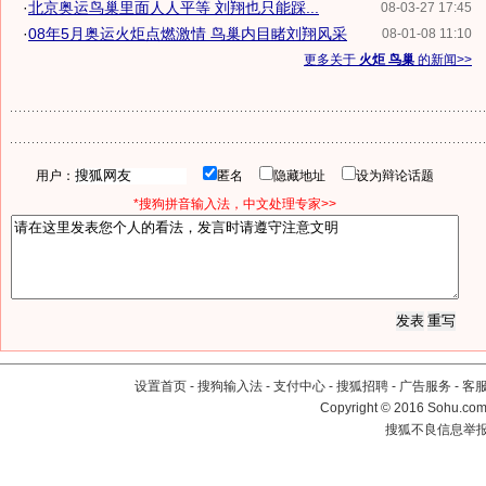
·
北京奥运鸟巢里面人人平等 刘翔也只能踩...
08-03-27 17:45
·
08年5月奥运火炬点燃激情 鸟巢内目睹刘翔风采
08-01-08 11:10
更多关于
火炬 鸟巢
的新闻>>
用户：
匿名
隐藏地址
设为辩论话题
*搜狗拼音输入法，中文处理专家>>
设置首页
-
搜狗输入法
-
支付中心
-
搜狐招聘
-
广告服务
-
客
Copyright
©
2016 Sohu.com 
搜狐不良信息举