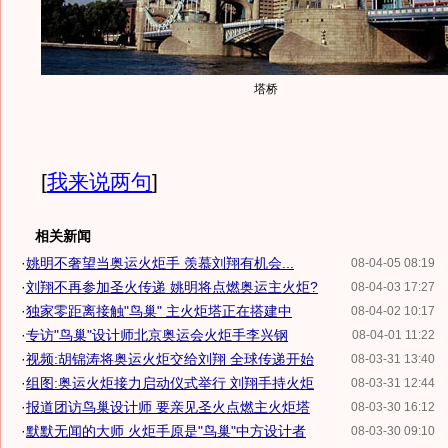
塔桥
[
我来说两句
]
相关新闻
·
姚明不奢望当奥运火炬手 羡慕刘翔有机会...
08-04-05 08:19
·
刘翔不再参加圣火传递 姚明将点燃奥运主火炬?
08-04-03 17:27
·
独家零距离接触"鸟巢" 主火炬塔正在搭建中
08-04-02 10:17
·
专访"鸟巢"设计师北京奥运会火炬手李兴钢
08-04-01 11:22
·
视频:胡锦涛将奥运火炬交给刘翔 全球传递开始
08-03-31 13:40
·
组图:奥运火炬接力启动仪式举行 刘翔手持火炬
08-03-31 12:44
·
报道团访鸟巢设计师 要亲见圣火点燃主火炬塔
08-03-30 16:12
·
默默无闻的大师 火炬手原是"鸟巢"中方设计者
08-03-30 09:10