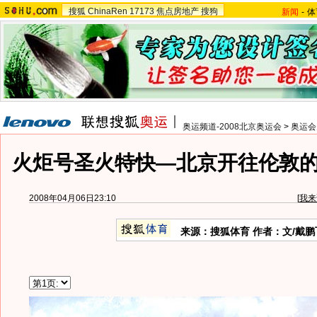
搜狐
ChinaRen
17173
焦点房地产
搜狗
新闻
-
体
奥运频道-2008北京奥运会
>
奥运会
火炬号圣火特快―北京开往伦敦的
2008年04月06日23:10
[
我来
来源：搜狐体育 作者：文/戴鹏