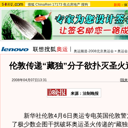
搜狐
ChinaRen
17173
焦点房地产
搜狗
新闻
-
体
奥运频道-2008北京奥运会
>
奥运会
伦敦传递“藏独”分子欲扑灭圣火
2008年04月07日13:31
[
我来
来源：法制晚报
新华社伦敦4月6日奥运专电英国伦敦警方
了极少数企图干扰破坏奥运圣火传递的“藏独