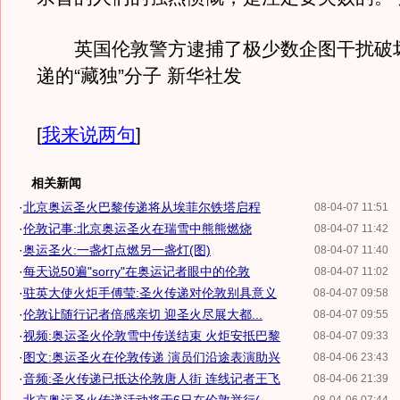
英国伦敦警方逮捕了极少数企图干扰破
递的“藏独”分子 新华社发
[
我来说两句
]
相关新闻
·
北京奥运圣火巴黎传递将从埃菲尔铁塔启程
08-04-07 11:51
·
伦敦记事:北京奥运圣火在瑞雪中熊熊燃烧
08-04-07 11:42
·
奥运圣火:一盏灯点燃另一盏灯(图)
08-04-07 11:40
·
每天说50遍"sorry"在奥运记者眼中的伦敦
08-04-07 11:02
·
驻英大使火炬手傅莹:圣火传递对伦敦别具意义
08-04-07 09:58
·
伦敦让随行记者倍感亲切 迎圣火尽展大都...
08-04-07 09:55
·
视频:奥运圣火伦敦雪中传送结束 火炬安抵巴黎
08-04-07 09:33
·
图文:奥运圣火在伦敦传递 演员们沿途表演助兴
08-04-06 23:43
·
音频:圣火传递已抵达伦敦唐人街 连线记者王飞
08-04-06 21:39