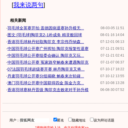
[
我来说两句
]
相关新闻
·
羽毛球全英赛开拍 盖德因病退赛孙升模无...
08-03-05 11:51
·
图文:[羽毛球]陶菲克2-1朴成奂 精灵般回球
08-01-16 14:04
·
香港羽毛球林丹轻取陶菲克 李宗伟乔纳森...
07-12-01 06:13
·
中国羽毛球公开赛广州挥拍 陶菲克报复性退赛
07-11-21 09:51
·
中国羽毛球公开赛组委会确认 陶菲克又玩...
07-11-21 02:41
·
中国羽毛球公开赛 冤家路窄鲍春来遭遇陶菲克
07-11-07 06:37
·
07法国羽毛球超级赛开赛 林丹陶菲克又将...
07-10-17 18:22
·
丹麦羽毛球公开赛分组揭晓 鲍春来次轮碰...
07-10-12 13:55
·
澳门羽毛球公开赛中国获得四金 陈金力克...
07-10-08 13:28
·
香港羽球赛林丹晋级 陶菲克击败老对手孙升模
06-08-30 07:52
用户：
匿名
隐藏地址
设为辩论话题
*搜狗拼音输入法，中文处理专家>>