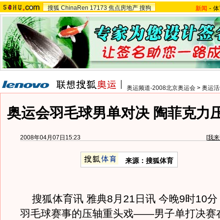
搜狐
ChinaRen
17173
焦点房地产
搜狗
新闻
-
体
奥运频道-2008北京奥运会
>
奥运活
奥运会羽毛球男单对决 陶菲克力
2008年04月07日15:23
[
我来
来源：搜狐体育
搜狐体育讯 雅典8月21日讯 今晚9时10
羽毛球赛事的压轴重头戏——男子单打决赛