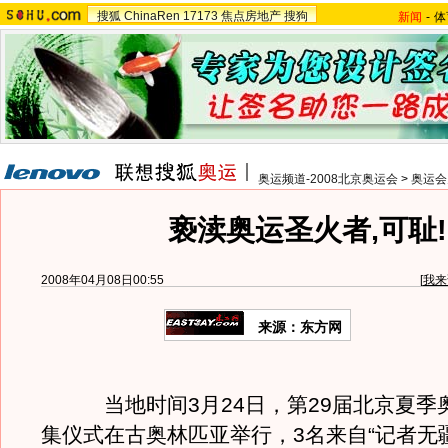
搜狐
ChinaRen
17173
焦点房地产
搜狗
新闻
-
体
奥运频道-2008北京奥运会
>
奥运会
亵渎奥运圣火者,可耻!
2008年04月08日00:55
[
我来
来源：东方网
当地时间3月24日，第29届北京夏季
集仪式在古奥林匹亚举行，3名来自“记者无