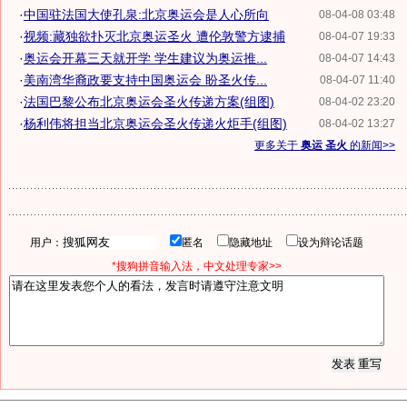
·
中国驻法国大使孔泉:北京奥运会是人心所向
08-04-08 03:48
·
视频:藏独欲扑灭北京奥运圣火 遭伦敦警方逮捕
08-04-07 19:33
·
奥运会开幕三天就开学 学生建议为奥运推...
08-04-07 14:43
·
美南湾华裔政要支持中国奥运会 盼圣火传...
08-04-07 11:40
·
法国巴黎公布北京奥运会圣火传递方案(组图)
08-04-02 23:20
·
杨利伟将担当北京奥运会圣火传递火炬手(组图)
08-04-02 13:27
更多关于
奥运 圣火
的新闻>>
用户：
匿名
隐藏地址
设为辩论话题
*搜狗拼音输入法，中文处理专家>>