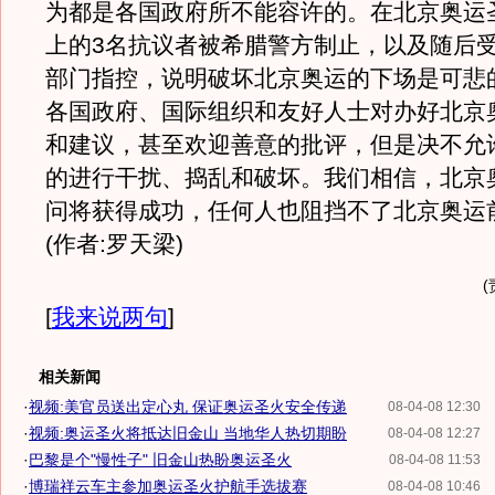
为都是各国政府所不能容许的。在北京奥运
上的3名抗议者被希腊警方制止，以及随后
部门指控，说明破坏北京奥运的下场是可悲
各国政府、国际组织和友好人士对办好北京
和建议，甚至欢迎善意的批评，但是决不允
的进行干扰、捣乱和破坏。我们相信，北京
问将获得成功，任何人也阻挡不了北京奥运
(作者:罗天梁)
[
我来说两句
]
相关新闻
·
视频:美官员送出定心丸 保证奥运圣火安全传递
08-04-08 12:30
·
视频:奥运圣火将抵达旧金山 当地华人热切期盼
08-04-08 12:27
·
巴黎是个"慢性子" 旧金山热盼奥运圣火
08-04-08 11:53
·
博瑞祥云车主参加奥运圣火护航手选拔赛
08-04-08 10:46