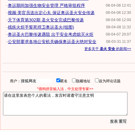
·
奥运期间加强生物安全管理 严格审批程序
08-04-08 12:41
·
视频:美官员送出定心丸 保证奥运圣火安全传递
08-04-08 12:30
·
天下体育第302期 圣火安全完成巴黎传递
08-04-08 12:00
·
残疾火炬手誓死捍卫奥运圣火(组图)
08-04-08 11:32
·
奥运圣火巴黎传递遇阻 出于安全考虑熄灭火炬
08-04-07 20:07
·
公安部要求各地公安机关确保奥运圣火绝对安全
08-03-31 11:37
更多关于
圣火 安全
的新闻>>
用户：
匿名
隐藏地址
设为辩论话题
*搜狗拼音输入法，中文处理专家>>