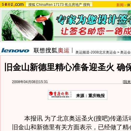
搜狐
ChinaRen
17173
焦点房地产
搜狗
新闻
-
体
奥运频道-2008北京奥运会
>
奥运会
旧金山新德里精心准备迎圣火 确
2008年04月08日15:31
[
我来
来源：重庆晚报
本报讯 为了北京奥运圣火(搜吧)传递活
旧金山和新德里有关方面表示，已经做了精