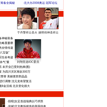
方筹备全揭秘
·
北大办2008奥运·冠军论坛
于丹擎祥云圣火
姚明传神圣祥云
体 育 热 点
备神秘装备
比略显萎靡
杰全情传递
八宝饭”
写生命奇迹
刘翔竞选IOC委员
杀气”重
 未开业已受到热捧(图)
 为四川灾区筹款300万
获赞誉 美丽更胜郭晶晶
进行调整 沈元龙有望复活
揽8金没戏 北京变化很大
·
段暄
|
女足首战瑞典以巧求胜
·
张斌
|
北京教练锻造的美国传奇