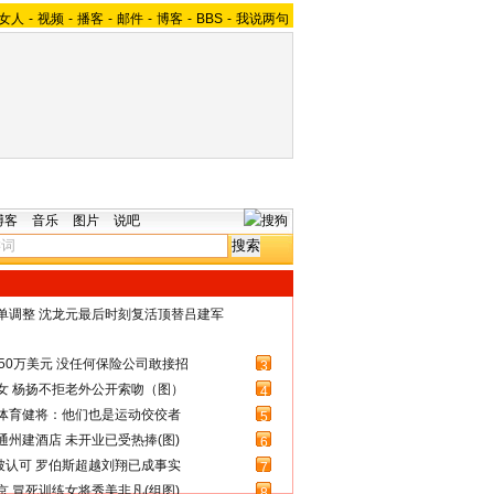
女人
-
视频
-
播客
-
邮件
-
博客
-
BBS
-
我说两句
博客
音乐
图片
说吧
名单调整 沈龙元最后时刻复活顶替吕建军
50万美元 没任何保险公司敢接招
3
女 杨扬不拒老外公开索吻（图）
4
体育健将：他们也是运动佼佼者
5
州建酒店 未开业已受热捧(图)
6
被认可 罗伯斯超越刘翔已成事实
7
 冒死训练女将秀美非凡(组图)
8