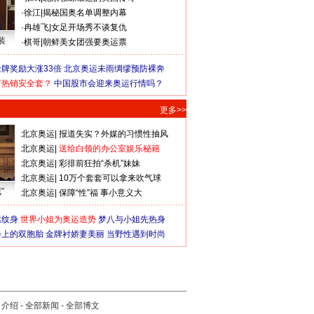
·
徐江
|
揭秘国奥名单调整内幕
·
冉雄飞
|
女足开场秀不谈复仇
装
·
棋哥
|
朝鲜美女团强要奥运票
牌奖励大涨33倍
北京奥运未雨绸缪预防裸奔
何热销安全套？
中国股市会迎来奥运行情吗？
更多>>
北京奥运
|
报道失实？外媒的习惯性抽风
北京奥运
|
送给白领的办公室娱乐秘籍
北京奥运
|
彩排前狂拍“杀机”妹妹
北京奥运
|
10万个套套可以拿来吹气球
”
北京奥运
|
保障“性”福 事小意义大
猛纹身
世界小姐为奥运造势
梦八与小姐先热身
会上的双胞胎
金牌衬娇妻美丽
当野性遇到时尚
司介绍
-
全部新闻
-
全部博文