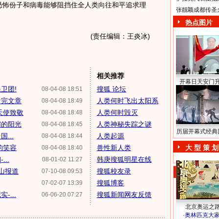
恐怖份子和病毒能够阻挡住全人类向往和平追求理
张靓颖成都传圣
热点图片
(责任编辑：王炎冰)
相关推荐
开幕日天安门
卫团!
搜狐 论坛
08-04-08 18:51
看完文章
人类何时飞出太阳系
08-04-08 18:49
天使致敬
人类何时毁灭
08-04-08 18:48
媚的阳光
人类神秘失踪之谜
08-04-08 18:45
历届开幕式经典
...
人类起源
08-04-08 18:44
的笑容
兽性新人类
大 型 策 划
08-04-08 18:40
..
韩庚搜狐明星在线
08-01-02 11:27
高山报道
搜狐校友录
07-10-08 09:53
搜狐博客
07-02-07 13:39
...
搜狐新闻网友反馈
06-06-20 07:27
北京奥运之
·
奥林匹克大