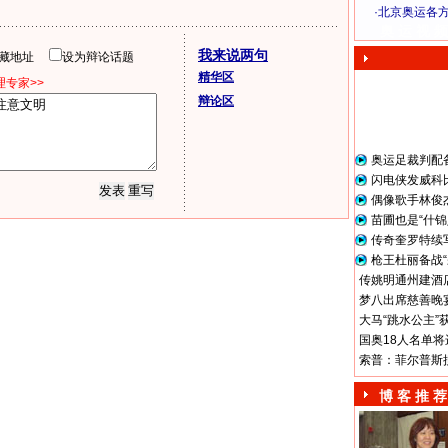
·
北京奥运各
奥 运 视 频
我来说两句
隐藏地址
设为辩论话题
精华区
专家>>
辩论区
奥运足裁判配
闪电侠发威科
偶像歌手林俊
苗圃也是“什锦
传奇奎罗特续
枪王杜丽备战“
传姚明通州建酒店
梦八出席慈善晚宴
大马“跳水公主”
国奥18人名单将
索普：菲尔普斯
博 客 推 荐