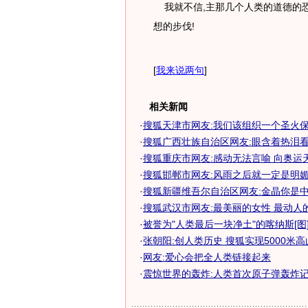
我就不信,主那几个人类的道德的
想的步伐!
[
我来说两句
]
相关新闻
·
搜狐天津市网友:我们该组织一个圣火保
·
搜狐广西壮族自治区网友:眼含着热泪
·
搜狐重庆市网友:感动无法言喻 向奥运
·
搜狐邯郸市网友:风雨之后就一定是明
·
搜狐新疆维吾尔自治区网友:金晶你是中国
·
搜狐武汉市网友:最美丽的女性 最动人
·
被誉为"人类最后一块净土"的喀纳斯[图]-.
·
张朝阳:创人类历史 搜狐实现5000米
·
网友:爱心会把全人类链接起来
·
震惊世界的轰炸:人类首次原子弹轰炸记实-