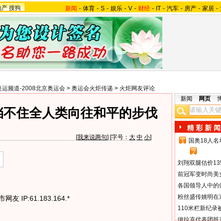
地产
搜狗
新闻
-
体育
-
S
-
娱乐
-
V
-
财经
-
IT
-
汽车
-
房产
-
家居
-
奥运频道-2008北京奥运会
>
奥运会火炬传递
>
火炬网友评论
新闻
网页
挡不住全人类向往和平的步伐
精 彩 新 闻
[
我来说两句
] [字号：
大
中
小
]
国奥18人
1
2
刘翔双腿估价13
前冠军变时尚美
各国领导人中的
粉丝盛传姚明在通
友 IP:61.183.164.*
110米栏新纪录
伊拉克代表团抵京