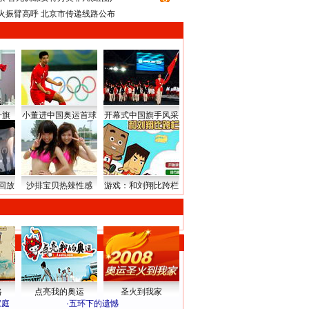
火振臂高呼 北京市传递线路公布
升旗
小董进中国奥运首球
开幕式中国旗手风采
回放
沙排宝贝热辣性感
游戏：和刘翔比跨栏
路
点亮我的奥运
圣火到我家
家庭
·
五环下的遗憾