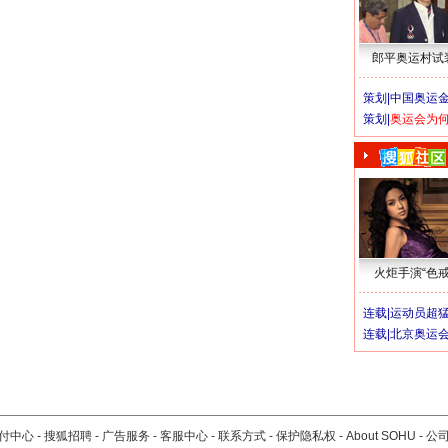
郎平奥运村试
策划|
中国奥运金
策划|
奥运会为
火炬手演“色戒
连载|
运动员超
连载|
北京奥运
付中心
-
搜狐招聘
-
广告服务
-
客服中心
-
联系方式
-
保护隐私权
-
About SOHU
-
公