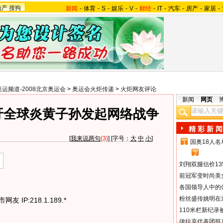
地产
搜狗
新闻
-
体育
-
S
-
娱乐
-
V
-
财经
-
IT
-
汽车
-
房产
-
家居
-
奥运频道-2008北京奥运会
>
奥运会火炬传递
>
火炬网友评论
新闻
网页
吁全球炎黄子孙发起网络战争
精 彩 新 闻
[
我来说两句
(3)
] [字号：
大
中
小
]
国奥18人
1
2
刘翔双腿估价13
前冠军变时尚美
各国领导人中的
粉丝盛传姚明在通
友 IP:218.1.189.*
110米栏新纪录
伊拉克代表团抵京