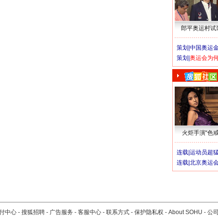
郎平奥运村试
策划|
中国奥运金
策划|
奥运会为
火炬手演“色戒
连载|
运动员超
连载|
北京奥运
付中心
-
搜狐招聘
-
广告服务
-
客服中心
-
联系方式
-
保护隐私权
-
About SOHU
-
公