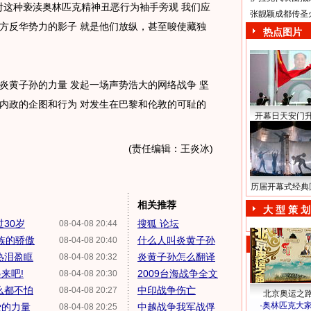
这种亵渎奥林匹克精神丑恶行为袖手旁观 我们应
张靓颖成都传圣
方反华势力的影子 就是他们放纵，甚至唆使藏独
热点图片
黄子孙的力量 发起一场声势浩大的网络战争 坚
内政的企图和行为 对发生在巴黎和伦敦的可耻的
开幕日天安门
(责任编辑：王炎冰)
历届开幕式经典
相关推荐
大 型 策 划
30岁
搜狐 论坛
08-04-08 20:44
族的骄傲
什么人叫炎黄子孙
08-04-08 20:40
热泪盈眶
炎黄子孙怎么翻译
08-04-08 20:32
来吧!
2009台海战争全文
08-04-08 20:30
么都不怕
中印战争伤亡
08-04-08 20:27
北京奥运之
·
奥林匹克大
爱的力量
中越战争我军战俘
08-04-08 20:25