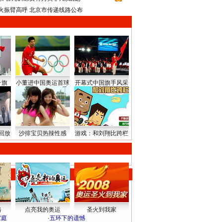
火振臂高呼 北京市传递线路公布
升旗
小董进中国奥运首球
开幕式中国旗手风采
回放
沙排宝贝热辣性感
游戏：和刘翔比跨栏
路
点亮我的奥运
圣火到我家
家庭
·
五环下的遗憾