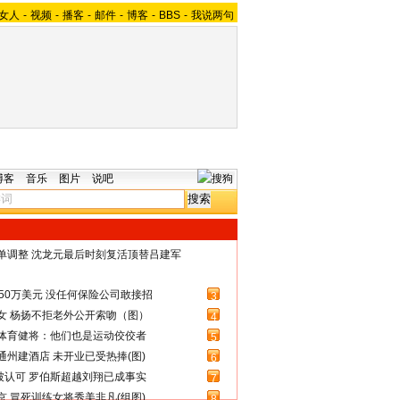
女人
-
视频
-
播客
-
邮件
-
博客
-
BBS
-
我说两句
博客
音乐
图片
说吧
名单调整 沈龙元最后时刻复活顶替吕建军
50万美元 没任何保险公司敢接招
3
女 杨扬不拒老外公开索吻（图）
4
体育健将：他们也是运动佼佼者
5
州建酒店 未开业已受热捧(图)
6
被认可 罗伯斯超越刘翔已成事实
7
 冒死训练女将秀美非凡(组图)
8