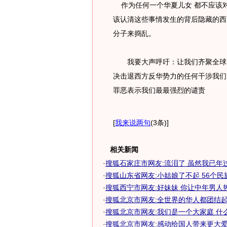
作为任何一个华夏儿女 都不应该对
该认清这些事情发生的背后隐藏的西
分子来捣乱。
我要大声呼吁：让我们齐聚全球炎
决击退西方反华势力的任何干涉我们
罪恶表示我们最最强烈的谴责
[
我来说两句
(3条)
]
相关新闻
·
搜狐石家庄市网友:流泪了 虽然我已年过
·
搜狐山东省网友:小姑娘了不起 56个民
·
搜狐西宁市网友:好妹妹 你让中年男人
·
搜狐北京市网友:全世界的华人都团结起
·
搜狐北京市网友:我们是一个大家庭 什
·
搜狐北京市网友:感动给国人带来更大