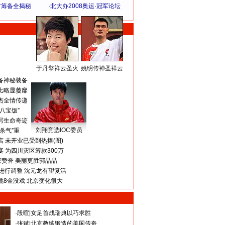
方筹备全揭秘
·
北大办2008奥运·冠军论坛
于丹擎祥云圣火
姚明传神圣祥云
体 育 热 点
备神秘装备
比略显萎靡
杰全情传递
八宝饭”
写生命奇迹
刘翔竞选IOC委员
杀气”重
 未开业已受到热捧(图)
 为四川灾区筹款300万
获赞誉 美丽更胜郭晶晶
进行调整 沈元龙有望复活
揽8金没戏 北京变化很大
·
段暄
|
女足首战瑞典以巧求胜
·
张斌
|
北京教练锻造的美国传奇