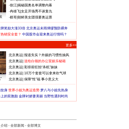
·
徐江
|
揭秘国奥名单调整内幕
·
冉雄飞
|
女足开场秀不谈复仇
装
·
棋哥
|
朝鲜美女团强要奥运票
牌奖励大涨33倍
北京奥运未雨绸缪预防裸奔
何热销安全套？
中国股市会迎来奥运行情吗？
更多>>
北京奥运
|
报道失实？外媒的习惯性抽风
北京奥运
|
送给白领的办公室娱乐秘籍
北京奥运
|
彩排前狂拍“杀机”妹妹
北京奥运
|
10万个套套可以拿来吹气球
”
北京奥运
|
保障“性”福 事小意义大
猛纹身
世界小姐为奥运造势
梦八与小姐先热身
会上的双胞胎
金牌衬娇妻美丽
当野性遇到时尚
司介绍
-
全部新闻
-
全部博文