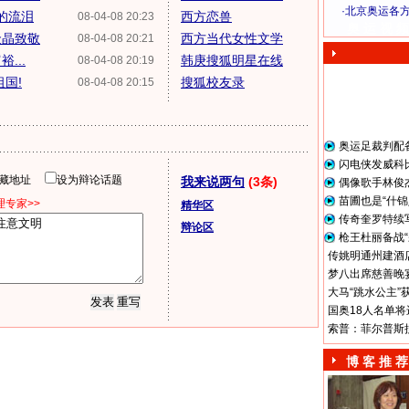
·
北京奥运各
傲的流泪
西方恋兽
08-04-08 20:23
奥 运 视 频
金晶致敬
西方当代女性文学
08-04-08 20:21
...
韩庚搜狐明星在线
08-04-08 20:19
国!
搜狐校友录
08-04-08 20:15
奥运足裁判配
闪电侠发威科
隐藏地址
设为辩论话题
我来说两句
(3条)
偶像歌手林俊
苗圃也是“什锦
专家>>
精华区
传奇奎罗特续
辩论区
枪王杜丽备战“
传姚明通州建酒店
梦八出席慈善晚宴
大马“跳水公主”
国奥18人名单将
索普：菲尔普斯
博 客 推 荐