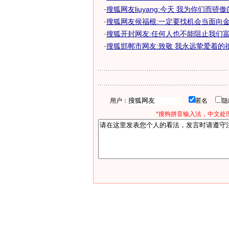
·
搜狐网友liuyang:今天 我为你们而骄
·
搜狐网友侯福根:一定要找机会当面向
·
搜狐开封网友:任何人也不能阻止我们富裕
·
搜狐邯郸市网友:致敬 我永远挚爱着的祖
用户：
匿名
*搜狗拼音输入法，中文处理