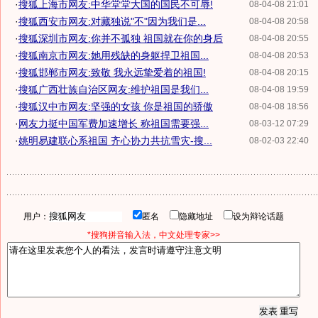
·
搜狐上海市网友:中华堂堂大国的国民不可辱!
08-04-08 21:01
·
搜狐西安市网友:对藏独说"不"因为我们是...
08-04-08 20:58
·
搜狐深圳市网友:你并不孤独 祖国就在你的身后
08-04-08 20:55
·
搜狐南京市网友:她用残缺的身躯捍卫祖国...
08-04-08 20:53
·
搜狐邯郸市网友:致敬 我永远挚爱着的祖国!
08-04-08 20:15
·
搜狐广西壮族自治区网友:维护祖国是我们...
08-04-08 19:59
·
搜狐汉中市网友:坚强的女孩 你是祖国的骄傲
08-04-08 18:56
·
网友力挺中国军费加速增长 称祖国需要强...
08-03-12 07:29
·
姚明易建联心系祖国 齐心协力共抗雪灾-搜...
08-02-03 22:40
用户：
匿名
隐藏地址
设为辩论话题
*搜狗拼音输入法，中文处理专家>>