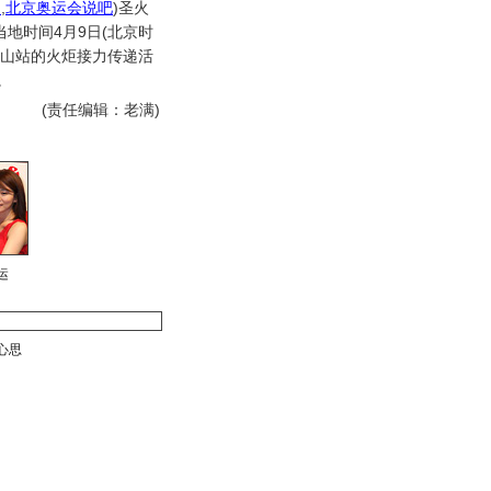
闻
,
北京奥运会说吧
)
圣火
地时间4月9日(北京时
金山站的火炬接力传递活
。
(责任编辑：老满)
运
心思