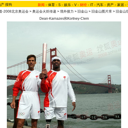
地产
搜狗
新闻
-
体育
-
S
-
娱乐
-
V
-
财经
-
IT
-
汽车
-
房产
-
家居
-
-2008北京奥运会
>
奥运会火炬传递
>
境外接力
>
旧金山
>
旧金山图片库
>
旧金山
Dean-Karnazes和Kortney-Clem