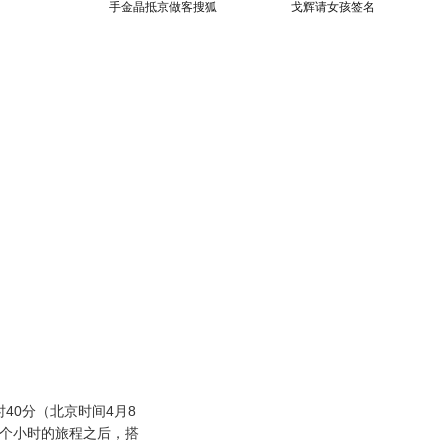
手金晶抵京做客搜狐
戈辉请女孩签名
40分（北京时间4月8
11个小时的旅程之后，搭