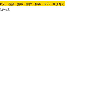
女人
-
视频
-
播客
-
邮件
-
博客
-
BBS
-
我说两句
现场传真