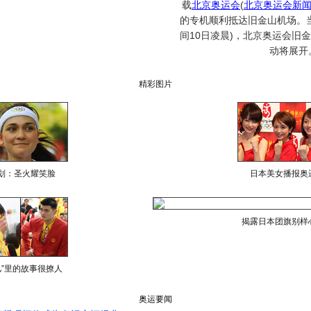
载
北京奥运会
(
北京奥运会新
的专机顺利抵达旧金山机场。当
间10日凌晨)，北京奥运会旧
动将展开
精彩图片
划：圣火耀笑脸
日本美女播报奥
揭露日本团旗别样
儿”里的故事很撩人
奥运要闻