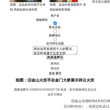
捍卫圣火感受
组图：金晶参加央视节目录
组图：金晶作客搜狐聊天 美
制 美丽姑娘化身剑客
丽姑娘留影搜狐
用户名
匿名发表
隐藏地址
设为辩论话题
精华区
辩论区
组图：旧金山火炬手在金门大桥展示祥云火炬
我来说两句
2008年04月09日07:59 来源：第29届奥林匹克运动
会官方网站
旧金山当地时间4月8日3时
日18时40分），在经过长达