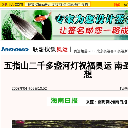
搜狐
ChinaRen
17173
焦点房地产
搜狗
新闻
-
体
奥运频道-2008北京奥运会
>
奥运新
五指山二千多盏河灯祝福奥运 南
想
2008年04月09日13:52
[
我来
来源：南海网-海南日报