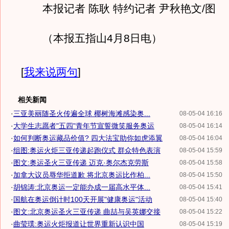
本报记者 陈耿 特约记者 尹秋艳文/图
（本报五指山4月8日电）
[
我来说两句
]
相关新闻
·
三亚美丽随圣火传遍全球 椰树海滩感染奥...
08-05-04 16:16
·
大学生志愿者"五四"青年节宣誓微笑服务奥运
08-05-04 16:14
·
如何判断奥运藏品价值? 四大法宝助你如虎添翼
08-05-04 16:04
·
组图:奥运火炬三亚传递起跑仪式 群众特色表演
08-05-04 15:59
·
图文:奥运圣火三亚传递 迈克·奥尔杰克劳斯
08-05-04 15:58
·
加拿大议员辱华拒道歉 将北京奥运比作柏...
08-05-04 15:50
·
胡锦涛:北京奥运一定能办成一届高水平体...
08-05-04 15:41
·
国航在奥运倒计时100天开展"健康奥运"活动
08-05-04 15:40
·
图文:北京奥运圣火三亚传递 曲喆与吴英娜交接
08-05-04 15:22
·
曲莹璞:奥运火炬报道让世界重新认识中国
08-05-04 15:19