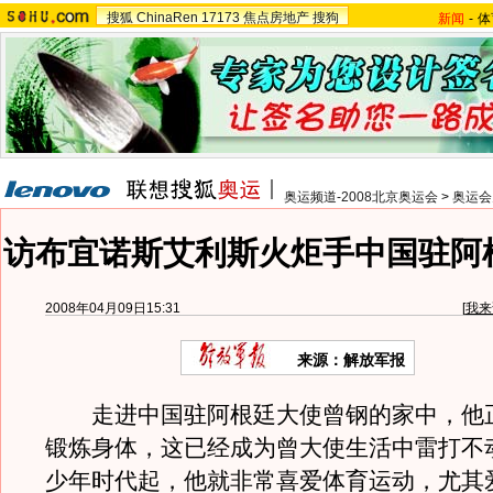
搜狐
ChinaRen
17173
焦点房地产
搜狗
新闻
-
体
奥运频道-2008北京奥运会
>
奥运会
访布宜诺斯艾利斯火炬手中国驻阿
2008年04月09日15:31
[
我来
来源：解放军报
走进中国驻阿根廷大使曾钢的家中，他
锻炼身体，这已经成为曾大使生活中雷打不
少年时代起，他就非常喜爱体育运动，尤其