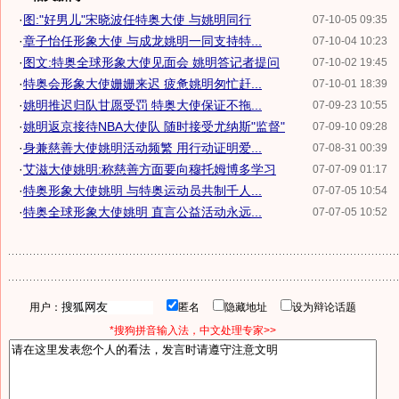
·
图:"好男儿"宋晓波任特奥大使 与姚明同行
07-10-05 09:35
·
章子怡任形象大使 与成龙姚明一同支持特...
07-10-04 10:23
·
图文:特奥全球形象大使见面会 姚明答记者提问
07-10-02 19:45
·
特奥会形象大使姗姗来迟 疲惫姚明匆忙赶...
07-10-01 18:39
·
姚明推迟归队甘愿受罚 特奥大使保证不拖...
07-09-23 10:55
·
姚明返京接待NBA大使队 随时接受尤纳斯"监督"
07-09-10 09:28
·
身兼慈善大使姚明活动频繁 用行动证明爱...
07-08-31 00:39
·
艾滋大使姚明:称慈善方面要向穆托姆博多学习
07-07-09 01:17
·
特奥形象大使姚明 与特奥运动员共制千人...
07-07-05 10:54
·
特奥全球形象大使姚明 直言公益活动永远...
07-07-05 10:52
用户：
匿名
隐藏地址
设为辩论话题
*搜狗拼音输入法，中文处理专家>>