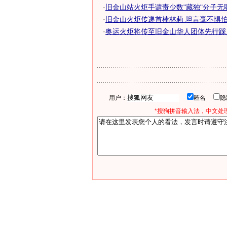
·
旧金山站火炬手谴责少数"藏独"分子无
·
旧金山火炬传递首棒林莉 坦言毫不惧怕突
·
奥运火炬将传至旧金山华人团体先行踩点
用户：
匿名
*搜狗拼音输入法，中文处理