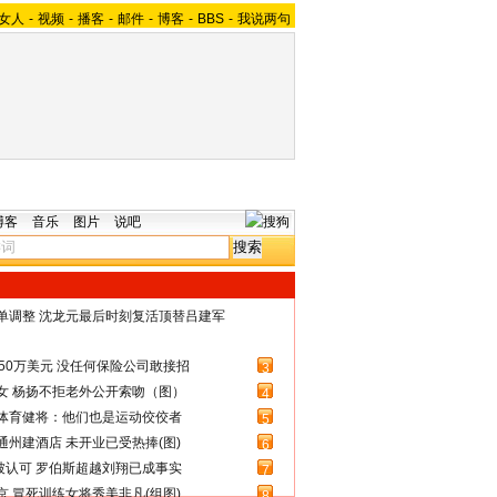
女人
-
视频
-
播客
-
邮件
-
博客
-
BBS
-
我说两句
博客
音乐
图片
说吧
名单调整 沈龙元最后时刻复活顶替吕建军
50万美元 没任何保险公司敢接招
3
女 杨扬不拒老外公开索吻（图）
4
体育健将：他们也是运动佼佼者
5
州建酒店 未开业已受热捧(图)
6
被认可 罗伯斯超越刘翔已成事实
7
 冒死训练女将秀美非凡(组图)
8