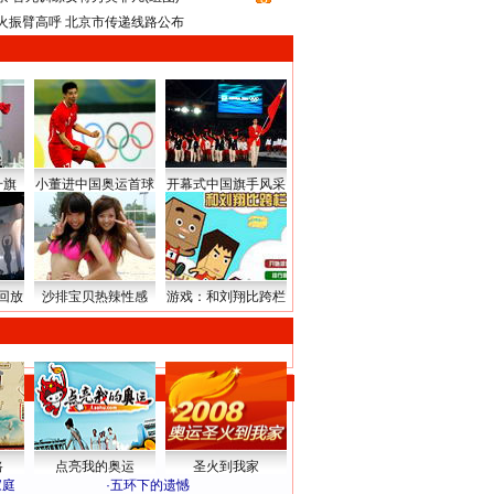
火振臂高呼 北京市传递线路公布
升旗
小董进中国奥运首球
开幕式中国旗手风采
回放
沙排宝贝热辣性感
游戏：和刘翔比跨栏
路
点亮我的奥运
圣火到我家
家庭
·
五环下的遗憾