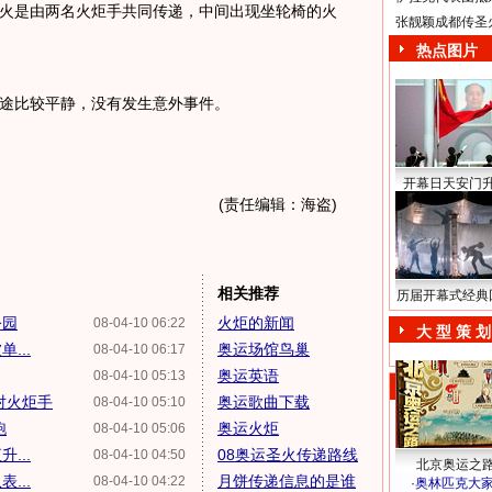
火是由两名火炬手共同传递，中间出现坐轮椅的火
张靓颖成都传圣
热点图片
途比较平静，没有发生意外事件。
开幕日天安门
(责任编辑：海盗)
相关推荐
历届开幕式经典
公园
火炬的新闻
08-04-10 06:22
大 型 策 划
...
奥运场馆鸟巢
08-04-10 06:17
奥运英语
08-04-10 05:13
对火炬手
奥运歌曲下载
08-04-10 05:10
跑
奥运火炬
08-04-10 05:06
...
08奥运圣火传递路线
08-04-10 04:50
北京奥运之
...
月饼传递信息的是谁
08-04-10 04:22
·
奥林匹克大