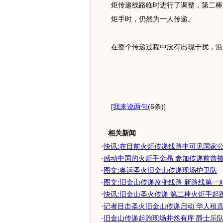
炬传递线路临时进行了调整，第二棒
炬手时，仍然为一人传递。
在整个传递过程中没有出现干扰，沿
[
我来说两句
(6条)
]
相关新闻
·
快讯:在目前火炬传递线路中可见国家
·
感动中国的火炬手金晶 参加传递前曾被单
·
图文:奥运圣火旧金山传递现场护卫队
·
图文:旧金山传递改变线路 新路线第一
·
快讯:旧金山圣火传递 第二棒火炬手起
·
记者目击圣火旧金山传递启动 华人租直升
·
旧金山传递起跑现场井然有序 爵士乐队表