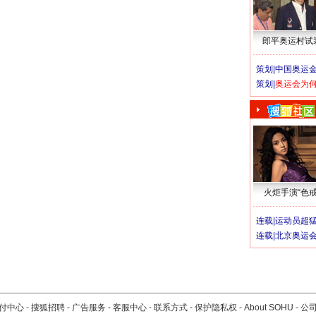
郎平奥运村试
策划|
中国奥运金
策划|
奥运会为
火炬手演“色戒
连载|
运动员超
连载|
北京奥运
付中心
-
搜狐招聘
-
广告服务
-
客服中心
-
联系方式
-
保护隐私权
-
About SOHU
-
公