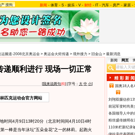
地产
搜狗
新闻
-
体育
-
S
-
娱乐
-
V
-
财经
-
IT
-
汽车
-
房产
-
家居
-
奥运频道-2008北京奥运会
>
奥运会火炬传递
>
境外接力
>
旧金山
>
最新消息
新闻
网页
传递顺利进行 现场一切正常
精 彩 新 闻
[
我来说两句
(6)
] [字号：
大
中
小
]
国奥18人
1
2
奥林匹克运动会官方网站
刘翔双腿估价13
前冠军变时尚美
各国领导人中的
粉丝盛传姚明在通
时间4月9日13时20分（北京时间间4月10日4时
110米栏新纪录
，第一棒是当年泳坛"五朵金花"之一的林莉。起跑火
伊拉克代表团抵京