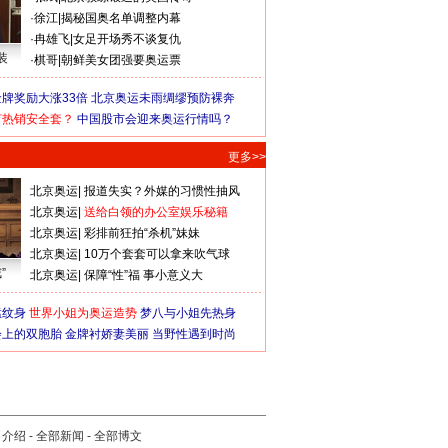
·
徐江
|
揭秘国奥名单调整内幕
·
冉雄飞
|
女足开场秀不谈复仇
装
·
棋哥
|
朝鲜美女团强要奥运票
牌奖励大涨33倍
北京奥运未雨绸缪预防裸奔
何热销安全套？
中国股市会迎来奥运行情吗？
更多>>
北京奥运
|
报道失实？外媒的习惯性抽风
北京奥运
|
送给白领的办公室娱乐秘籍
北京奥运
|
彩排前狂拍“杀机”妹妹
北京奥运
|
10万个套套可以拿来吹气球
”
北京奥运
|
保障“性”福 事小意义大
猛纹身
世界小姐为奥运造势
梦八与小姐先热身
会上的双胞胎
金牌衬娇妻美丽
当野性遇到时尚
司介绍
-
全部新闻
-
全部博文