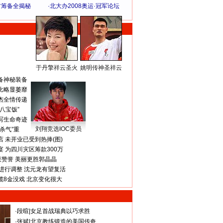
方筹备全揭秘
·
北大办2008奥运·冠军论坛
于丹擎祥云圣火
姚明传神圣祥云
体 育 热 点
备神秘装备
比略显萎靡
杰全情传递
八宝饭”
写生命奇迹
刘翔竞选IOC委员
杀气”重
 未开业已受到热捧(图)
 为四川灾区筹款300万
获赞誉 美丽更胜郭晶晶
进行调整 沈元龙有望复活
揽8金没戏 北京变化很大
·
段暄
|
女足首战瑞典以巧求胜
·
张斌
|
北京教练锻造的美国传奇