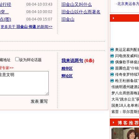
·
北京奥运各
耻行径
旧金山又叫什么
08-04-10 03:43
奥 运 视 频
...
旧金山以什么而著名
08-04-10 00:02
(图)
旧金山
08-04-09 15:07
更多关于
旧金山 传递
的新闻>>
奥运足裁判配
闪电侠发威科
隐藏地址
设为辩论话题
我来说两句
(6条)
偶像歌手林俊
专家>>
苗圃也是“什锦
精华区
传奇奎罗特续
辩论区
枪王杜丽备战“
传姚明通州建酒店
梦八出席慈善晚宴
大马“跳水公主”
国奥18人名单将
索普：菲尔普斯
博 客 推 荐