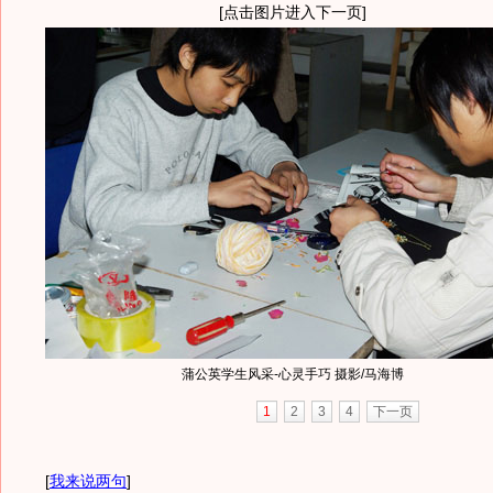
[点击图片进入下一页]
蒲公英学生风采-心灵手巧 摄影/马海博
1
2
3
4
下一页
[
我来说两句
]