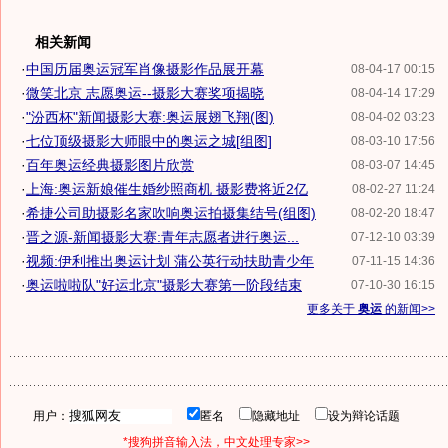
相关新闻
·
中国历届奥运冠军肖像摄影作品展开幕
08-04-17 00:15
·
微笑北京 志愿奥运--摄影大赛奖项揭晓
08-04-14 17:29
·
"汾西杯"新闻摄影大赛:奥运展翅飞翔(图)
08-04-02 03:23
·
七位顶级摄影大师眼中的奥运之城[组图]
08-03-10 17:56
·
百年奥运经典摄影图片欣赏
08-03-07 14:45
·
上海:奥运新娘催生婚纱照商机 摄影费将近2亿
08-02-27 11:24
·
希捷公司助摄影名家吹响奥运拍摄集结号(组图)
08-02-20 18:47
·
晋之源-新闻摄影大赛:青年志愿者进行奥运...
07-12-10 03:39
·
视频:伊利推出奥运计划 蒲公英行动扶助青少年
07-11-15 14:36
·
奥运啦啦队"好运北京"摄影大赛第一阶段结束
07-10-30 16:15
更多关于
奥运
的新闻>>
用户：
匿名
隐藏地址
设为辩论话题
*搜狗拼音输入法，中文处理专家>>