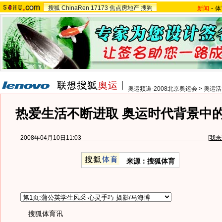
搜狐
ChinaRen
17173
焦点房地产
搜狗
新闻
-
体
奥运频道-2008北京奥运会
>
奥运活
热爱生活不断进取 奥运时代背景中
2008年04月10日11:03
[
我来
来源：搜狐体育
搜狐体育讯