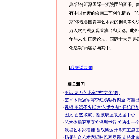
典”部分汇聚国际一流院团的音乐、
有中国元素的绘画工艺创作精品；“
京”体现各国青年艺术家的创意等8大
万人次的观众观看演出和展览。此外
年与未来”国际论坛、国际十大导演摄
化活动”内容参与其中。
[
我来说两句
]
相关新闻
·
奥运:两万艺术家"秀"文化(图)
·
艺术体操冠军赛李红杨独得四金 有望出战0
·
视频:奥运圣火抵达"艺术之都" 开始巴
·
图文:台艺术家手塑玻璃屋版旅游中心
·
艺术体操冠军赛将深圳举行 将决出一个奥
·
歌唱艺术家福娃:备战奥运开幕式主题曲
·
杨澜与众艺术家唱响巴塞罗那 支持北京奥