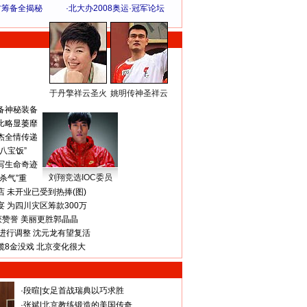
方筹备全揭秘
·
北大办2008奥运·冠军论坛
于丹擎祥云圣火
姚明传神圣祥云
体 育 热 点
备神秘装备
比略显萎靡
杰全情传递
八宝饭”
写生命奇迹
刘翔竞选IOC委员
杀气”重
 未开业已受到热捧(图)
 为四川灾区筹款300万
获赞誉 美丽更胜郭晶晶
进行调整 沈元龙有望复活
揽8金没戏 北京变化很大
·
段暄
|
女足首战瑞典以巧求胜
·
张斌
|
北京教练锻造的美国传奇