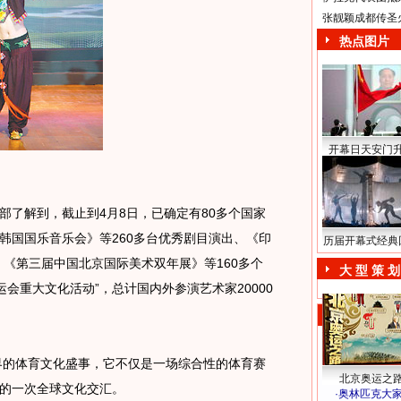
张靓颖成都传圣
热点图片
开幕日天安门
了解到，截止到4月8日，已确定有80多个国家
韩国国乐音乐会》等260多台优秀剧目演出、《印
历届开幕式经典
、《第三届中国北京国际美术双年展》等160多个
大 型 策 划
运会重大文化活动”，总计国内外参演艺术家20000
界的体育文化盛事，它不仅是一场综合性的体育赛
北京奥运之
的一次全球文化交汇。
·
奥林匹克大