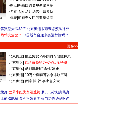
·
徐江
|
揭秘国奥名单调整内幕
·
冉雄飞
|
女足开场秀不谈复仇
装
·
棋哥
|
朝鲜美女团强要奥运票
牌奖励大涨33倍
北京奥运未雨绸缪预防裸奔
何热销安全套？
中国股市会迎来奥运行情吗？
更多>>
北京奥运
|
报道失实？外媒的习惯性抽风
北京奥运
|
送给白领的办公室娱乐秘籍
北京奥运
|
彩排前狂拍“杀机”妹妹
北京奥运
|
10万个套套可以拿来吹气球
”
北京奥运
|
保障“性”福 事小意义大
猛纹身
世界小姐为奥运造势
梦八与小姐先热身
会上的双胞胎
金牌衬娇妻美丽
当野性遇到时尚