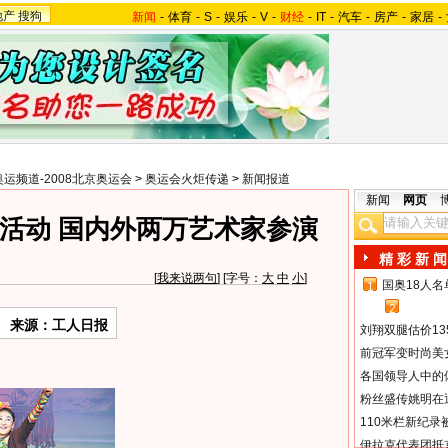
地产
搜狗
新闻
-
体育
-
S
-
娱乐
-
V
-
财经
-
IT
-
汽车
-
房产
-
家居
-
奥运频道-2008北京奥运会
>
奥运会火炬传递
>
新闻报道
新闻
网页
活动 国内外两万艺术家参演
精 彩 新 闻
[
我来说两句
] [字号：
大
中
小
]
国奥18人
1
2
来源：工人日报
刘翔双腿估价13
前冠军变时尚美
各国领导人中的
粉丝盛传姚明在通
110米栏新纪录
伊拉克代表团抵京