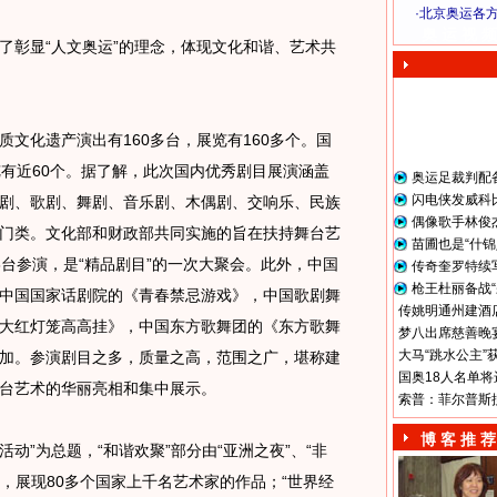
·
北京奥运各
奥 运 视 频
了彰显“人文奥运”的理念，体现文化和谐、艺术共
化遗产演出有160多台，展览有160多个。国
览有近60个。据了解，此次国内优秀剧目展演涵盖
奥运足裁判配
闪电侠发威科
剧、歌剧、舞剧、音乐剧、木偶剧、交响乐、民族
偶像歌手林俊
门类。文化部和财政部共同实施的旨在扶持舞台艺
苗圃也是“什锦
8台参演，是“精品剧目”的一次大聚会。此外，中国
传奇奎罗特续
枪王杜丽备战“
中国国家话剧院的《青春禁忌游戏》，中国歌剧舞
传姚明通州建酒店
大红灯笼高高挂》，中国东方歌舞团的《东方歌舞
梦八出席慈善晚宴
大马“跳水公主”
加。参演剧目之多，质量之高，范围之广，堪称建
国奥18人名单将
台艺术的华丽亮相和集中展示。
索普：菲尔普斯
博 客 推 荐
动”为总题，“和谐欢聚”部分由“亚洲之夜”、“非
成，展现80多个国家上千名艺术家的作品；“世界经