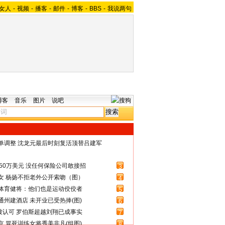
女人
-
视频
-
播客
-
邮件
-
博客
-
BBS
-
我说两句
博客
音乐
图片
说吧
名单调整 沈龙元最后时刻复活顶替吕建军
50万美元 没任何保险公司敢接招
3
女 杨扬不拒老外公开索吻（图）
4
体育健将：他们也是运动佼佼者
5
州建酒店 未开业已受热捧(图)
6
被认可 罗伯斯超越刘翔已成事实
7
 冒死训练女将秀美非凡(组图)
8