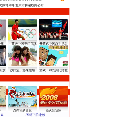
火振臂高呼 北京市传递线路公布
升旗
小董进中国奥运首球
开幕式中国旗手风采
回放
沙排宝贝热辣性感
游戏：和刘翔比跨栏
路
点亮我的奥运
圣火到我家
家庭
·
五环下的遗憾