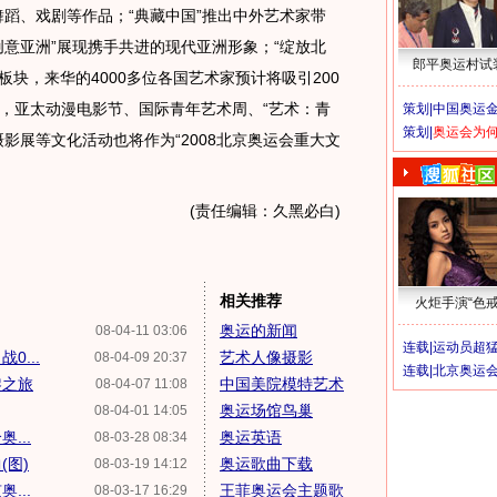
舞蹈、戏剧等作品；“典藏中国”推出中外艺术家带
创意亚洲”展现携手共进的现代亚洲形象；“绽放北
郎平奥运村试
板块，来华的4000多位各国艺术家预计将吸引200
，亚太动漫电影节、国际青年艺术周、“艺术：青
策划|
中国奥运金
策划|
奥运会为
影展等文化活动也将作为“2008北京奥运会重大文
(责任编辑：久黑必白)
相关推荐
火炬手演“色戒
奥运的新闻
08-04-11 03:06
连载|
运动员超
...
艺术人像摄影
08-04-09 20:37
连载|
北京奥运
黎之旅
中国美院模特艺术
08-04-07 11:08
奥运场馆鸟巢
08-04-01 14:05
...
奥运英语
08-03-28 08:34
(图)
奥运歌曲下载
08-03-19 14:12
...
王菲奥运会主题歌
08-03-17 16:29