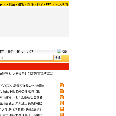
女人
-
视频
-
播客
-
邮件
-
博客
-
BBS
-
我说两句
博客
音乐
图片
说吧
名单调整 沈龙元最后时刻复活顶替吕建军
50万美元 没任何保险公司敢接招
3
女 杨扬不拒老外公开索吻（图）
4
体育健将：他们也是运动佼佼者
5
州建酒店 未开业已受热捧(图)
6
被认可 罗伯斯超越刘翔已成事实
7
 冒死训练女将秀美非凡(组图)
8