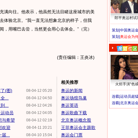
满向往。他表示，他虽然无法目睹这座城市的美
郎平奥运村试
去体验北京。“我一直无法想象北京的样子，但我
闻，用嘴巴去尝，当然更会用心去体会。”（完）
策划|
中国奥运金
策划|
奥运会为
(责任编辑：王炎冰)
相关推荐
火炬手演“色戒
了(图)
奥运的新闻
08-04-12 05:20
连载|
运动员超
...
奥运场馆鸟巢
08-04-12 04:50
连载|
北京奥运
...
奥运英语
08-04-12 04:26
是运动员
奥运歌曲下载
08-04-12 04:05
想与希望
北京奥运概念股
08-04-12 02:19
烈欢迎
王菲奥运会主题歌
08-04-11 20:21
...
奥运会门票
08-04-10 15:04