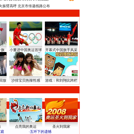
火振臂高呼 北京市传递线路公布
升旗
小董进中国奥运首球
开幕式中国旗手风采
回放
沙排宝贝热辣性感
游戏：和刘翔比跨栏
路
点亮我的奥运
圣火到我家
家庭
·
五环下的遗憾