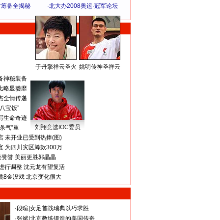
方筹备全揭秘
·
北大办2008奥运·冠军论坛
于丹擎祥云圣火
姚明传神圣祥云
体 育 热 点
备神秘装备
比略显萎靡
杰全情传递
八宝饭”
写生命奇迹
刘翔竞选IOC委员
杀气”重
 未开业已受到热捧(图)
 为四川灾区筹款300万
获赞誉 美丽更胜郭晶晶
进行调整 沈元龙有望复活
揽8金没戏 北京变化很大
·
段暄
|
女足首战瑞典以巧求胜
·
张斌
|
北京教练锻造的美国传奇