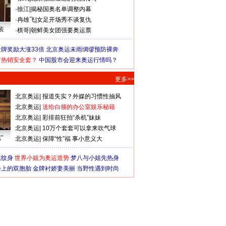
·
徐江
|
揭秘国奥名单调整内幕
·
冉雄飞
|
女足开场秀不谈复仇
装
·
棋哥
|
朝鲜美女团强要奥运票
牌奖励大涨33倍
北京奥运未雨绸缪预防裸奔
何热销安全套？
中国股市会迎来奥运行情吗？
更多>>
北京奥运
|
报道失实？外媒的习惯性抽风
北京奥运
|
送给白领的办公室娱乐秘籍
北京奥运
|
彩排前狂拍“杀机”妹妹
北京奥运
|
10万个套套可以拿来吹气球
”
北京奥运
|
保障“性”福 事小意义大
猛纹身
世界小姐为奥运造势
梦八与小姐先热身
会上的双胞胎
金牌衬娇妻美丽
当野性遇到时尚