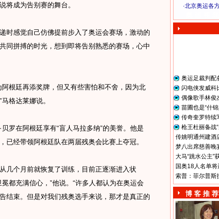
说将成为告别赛的舞台。
·
北京奥运各
奥 运 视 频
时感觉自己仿佛提前步入了奥运会赛场，激动的
共同拼搏的时光，想到即将告别熟悉的赛场，心中
奥运足裁判配
阿根廷再添奖牌，但又有些害怕和不舍，因为北
闪电侠发威科
偶像歌手林俊
”马格达莱娜说。
苗圃也是“什锦
传奇奎罗特续
枪王杜丽备战“
罗在阿根廷享有“盲人马拉多纳”的美誉。他是
传姚明通州建酒店
，已经带领阿根廷队在两届残奥会比赛上夺冠。
梦八出席慈善晚宴
大马“跳水公主”
国奥18人名单将
几个月前就恢复了训练，目前正逐渐进入状
索普：菲尔普斯
卫冕都充满信心，”他说。“许多人都认为在奥运会
博 客 推 荐
告结束。但是对我们残奥选手来说，那才是真正的