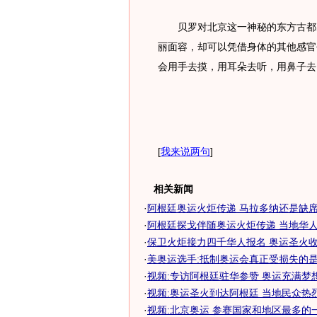
贝罗对北京这一神秘的东方古都充
丽面容，却可以凭借身体的其他感官
会用手去摸，用耳朵去听，用鼻子去
[
我来说两句
]
相关新闻
·
阿根廷奥运火炬传递 马拉多纳还是缺席
·
阿根廷探戈伴随奥运火炬传递 当地华人全
·
保卫火炬接力四千华人报名 奥运圣火收到
·
美奥运选手:抵制奥运会真正受损失的
·
视频:专访阿根廷驻华参赞 奥运充满梦
·
视频:奥运圣火到达阿根廷 当地民众热
·
视频:北京奥运 参赛国家和地区最多的一届