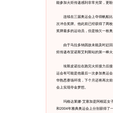
能参加火炬传递感到非常光荣，更盼
连续在三届奥运会上夺得帆船比赛
次冲击奖牌。他此前已经获得了两枚
奖牌最多的运动员，但是独欠一枚奥
由于马拉多纳因故未能及时赶回布
炬传递布宜诺斯艾利斯站的第一棒火
埃斯皮诺拉在跑完火炬接力后接受记
运会有可能是他最后一次参加奥运会
华熟悉赛场环境，下个月还将再次前
会上实现夺金梦想。
玛格达莱娜·艾塞加是阿根廷女子曲
和2004年雅典奥运会上分别获得