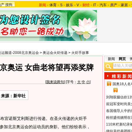
地产
搜狗
新闻
-
体育
-
S
-
娱乐
-
V
-
财经
-
IT
-
汽车
-
房产
-
家居
-
奥运频道-2008北京奥运会
>
奥运会火炬传递
>
火炬手故事
新闻
网页
京奥运 女曲老将望再添奖牌
精 彩 新 闻
[
我来说两句
] [字号：
大
中
小
]
国奥18人
1
2
来源：新华社
刘翔双腿估价13
前冠军变时尚美
各国领导人中的
粉丝盛传姚明在通
布宜诺斯艾利斯进行传递。在圣火传递的火炬手
110米栏新纪录
参加北京奥运会的运动员的身影。他们纷纷表示，
伊拉克代表团抵京