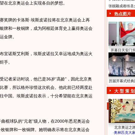
望在北京奥运会上实现各自的梦想。
张靓颖成都传圣
热点图片
奖牌的卡洛斯·埃斯皮诺拉将在北京奥运会上再
银牌和一枚铜牌，成为阿根廷体育史上赢得奥运会
运金牌。
开幕日天安门
宜诺斯艾利斯，埃斯皮诺拉又幸运地成为奥运火
炬手。
者采访时说，他已是36岁“高龄”，因此北京奥
历届开幕式经典
比赛，所以格外珍惜这次机会。他此前已经两度赴
大 型 策 划
往中国。埃斯皮诺拉表示，十分希望能在北京奥运
棍球队的“元老”级人物，在2000年悉尼奥运会
北京奥运之
了一枚银牌和一枚铜牌。她明确表示将在北京奥运会
·
奥林匹克大