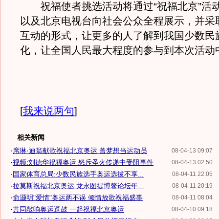
祝福使者挑选活动将通过“祝福北京”活
以及北京电视台向社会公众全程展示，并采
互动的形式，让更多的人了解到我国少数民
化，让全国人民最大程度的参与到本次活动
[
我来说两句
]
相关新闻
·
席琳·迪翁献歌祝福北京奥运 曾梦想当运动员
08-04-13 09:07
·
视频:刘德华祝福奥运 怒斥圣火传递中受阻事件
08-04-13 02:50
·
国家体育总局:少数民族选手奥运选拔不享...
08-04-11 22:05
·
拉莫斯祝福北京奥运 龙永图提博鳌论坛年...
08-04-11 20:19
·
俞灏明"爱情"奥运两不误 倾情放歌祝福盛事
08-04-11 08:04
·
共同敲响奥运逗鼓 一起祝福北京奥运
08-04-10 09:18