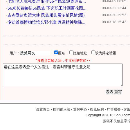
·
七旬老人献礼奥运 制作56个民族迎奥运布...
08-04-09 08:05
·
56米长卷象征56民族 下岗职工叶画百花图...
08-03-22 12:44
·
吉杰受封奥运大使 民族服饰展浓郁风情(图)
08-03-20 19:53
·
专访首都博物馆馆长郭小凌:奥运精神增强...
08-03-18 15:42
用户：
匿名
隐藏地址
设为辩论话题
*搜狗拼音输入法，中文处理专家>>
设置首页
-
搜狗输入法
-
支付中心
-
搜狐招聘
-
广告服务
-
客
Copyright
©
2016 Sohu.com 
搜狐不良信息举