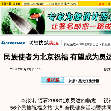
搜狐
ChinaRen
17173
焦点房地产
搜狗
新闻
-
体
奥运频道-2008北京奥运会
>
奥运新
民族使者为北京祝福 有望成为奥
2008年04月13日13:16
[
我来
来源：黑龙江生活报
本报讯 随着2008北京奥运的临近，“祝
56个民族祝福之旅”大型全民健身活动暨共