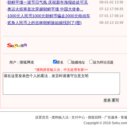
·
朝鲜平壤一派节日气氛 庆祝新年海报处处可见
08-01-02 13:36
·
奥运火炬将首次穿越朝鲜平壤 中国大使参...
07-12-17 09:35
·
1000元人民币1000元朝鲜币骗走2000元电动车
07-01-17 08:14
·
贰角人民币上的吉林朝鲜族姑娘找到了(图)
06-10-13 10:39
用户：
匿名
隐藏地址
设为辩论话题
*搜狗拼音输入法，中文处理专家>>
设置首页
-
搜狗输入法
-
支付中心
-
搜狐招聘
-
广告服务
-
客
Copyright
©
2016 Sohu.com 