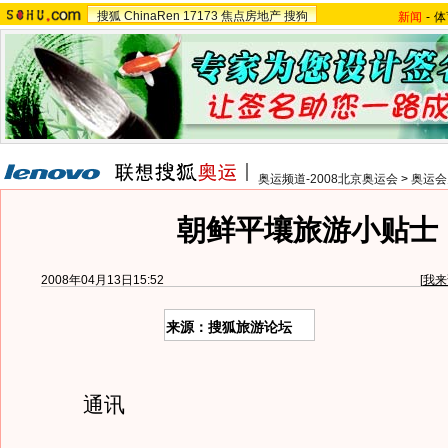
搜狐
ChinaRen
17173
焦点房地产
搜狗
新闻
-
体
奥运频道-2008北京奥运会
>
奥运会
朝鲜平壤旅游小贴士
2008年04月13日15:52
[
我来
来源：搜狐旅游论坛
通讯