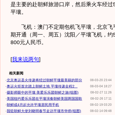
是主要的赴朝鲜旅游口岸，然后乘火车经过5
平壤。
飞机：澳门不定期包机飞平壤，北京飞
期开通（周一、周五）沈阳／平壤飞机，约5
800元人民币。
[
我来说两句
]
相关新闻
·
北京奥运圣火传递将经过朝鲜平壤最美丽的部分
08-03-20 23:44
·
奥运火炬首次踏上朝鲜土地 平壤传递全程2...
08-03-04 18:27
·
摄影师眼中的平壤:美爱乐乐团朝鲜之旅(组图)
08-02-27 11:26
·
美国纽约爱乐乐团在平壤演奏朝鲜美国两国国歌
08-02-26 17:11
·
朝鲜或4月起允许平壤居民用手机
08-02-19 03:20
·
我驻朝鲜大使刘晓明春节走访平壤市华侨(组图)
08-02-14 09:48