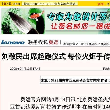
搜狐
ChinaRen
17173
焦点房地产
搜狗
新闻
-
体
奥运频道-2008北京奥运会
>
奥运会
刘敬民出席起跑仪式 每位火炬手传递
2008年04月13日17:45
[
我来
来源：第29届奥林匹克运动会官方网站 作者
奥运官方网站4月13日讯 北京奥运圣火
亚首都达累斯萨拉姆的传递即将在当时间14