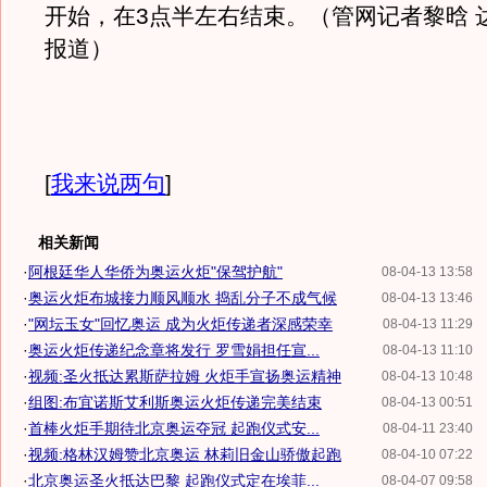
开始，在3点半左右结束。（管网记者黎晗 
报道）
[
我来说两句
]
相关新闻
·
阿根廷华人华侨为奥运火炬"保驾护航"
08-04-13 13:58
·
奥运火炬布城接力顺风顺水 捣乱分子不成气候
08-04-13 13:46
·
"网坛玉女"回忆奥运 成为火炬传递者深感荣幸
08-04-13 11:29
·
奥运火炬传递纪念章将发行 罗雪娟担任宣...
08-04-13 11:10
·
视频:圣火抵达累斯萨拉姆 火炬手宣扬奥运精神
08-04-13 10:48
·
组图:布宜诺斯艾利斯奥运火炬传递完美结束
08-04-13 00:51
·
首棒火炬手期待北京奥运夺冠 起跑仪式安...
08-04-11 23:40
·
视频:格林汉姆赞北京奥运 林莉旧金山骄傲起跑
08-04-10 07:22
·
北京奥运圣火抵达巴黎 起跑仪式定在埃菲...
08-04-07 09:58