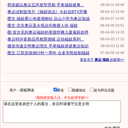
·
郭羡妮以奥运五环发型亮相 手拿福娃挺奥...
08-04-11 00:46
·
奥运法制宣传片《福娃说法》今起在BTV开播
08-04-10 14:46
·
图文:福娃爱心传递湖南站 边山小学为奥运加油
08-04-07 14:55
·
图文:北京奥运圣火抵达伦敦唐人街 福娃
08-04-06 20:51
·
图:首次见到奥运福娃的美国华裔儿童雀跃欢呼
08-04-06 14:19
·
奥运特许瓷新品亮相景德镇 运动福娃系列...
08-04-03 17:15
·
微笑传递文明奥运理念 手举福娃讲述奥运知识
08-04-03 11:05
·
图文:江苏庆祝倒计时一周年 众多市民绘制福娃
07-08-08 16:46
更多关于
奥运 福娃
的新闻>>
用户：
匿名
隐藏地址
设为辩论话题
*搜狗拼音输入法，中文处理专家>>