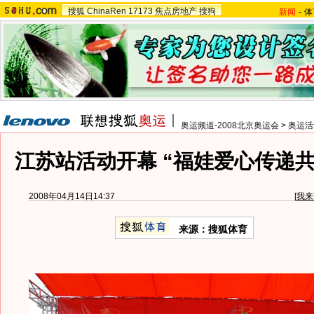
搜狐
ChinaRen
17173
焦点房地产
搜狗
新闻
-
体
奥运频道-2008北京奥运会
>
奥运活
江苏站活动开幕 “福娃爱心传递
2008年04月14日14:37
[
我来
来源：搜狐体育