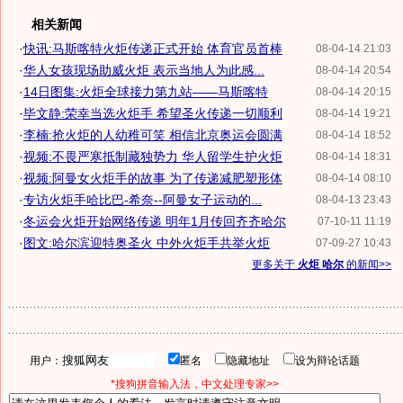
相关新闻
·
快讯:马斯喀特火炬传递正式开始 体育官员首棒
08-04-14 21:03
·
华人女孩现场助威火炬 表示当地人为此感...
08-04-14 20:54
·
14日图集:火炬全球接力第九站——马斯喀特
08-04-14 20:15
·
毕文静:荣幸当选火炬手 希望圣火传递一切顺利
08-04-14 19:21
·
李楠:抢火炬的人幼稚可笑 相信北京奥运会圆满
08-04-14 18:52
·
视频:不畏严寒抵制藏独势力 华人留学生护火炬
08-04-14 18:31
·
视频:阿曼女火炬手的故事 为了传递减肥塑形体
08-04-14 08:10
·
专访火炬手哈比巴-希奈--阿曼女子运动的...
08-04-13 23:43
·
冬运会火炬开始网络传递 明年1月传回齐齐哈尔
07-10-11 11:19
·
图文:哈尔滨迎特奥圣火 中外火炬手共举火炬
07-09-27 10:43
更多关于
火炬 哈尔
的新闻>>
用户：
匿名
隐藏地址
设为辩论话题
*搜狗拼音输入法，中文处理专家>>