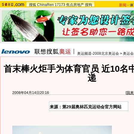
搜狐
ChinaRen
17173
焦点房地产
搜狗
新闻
-
体
奥运频道-2008北京奥运会
>
奥运会
首末棒火炬手为体育官员 近10名
递
2008年04月14日20:16
[
我来
来源：第29届奥林匹克运动会官方网站