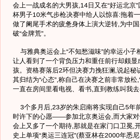
会上一战成名的大男孩,14日又在“好运北京
杯男子10米气步枪决赛中给人以惊喜:拖着
做了阑尾手术的疲惫身体上演大逆转,为中
破“金牌荒”。
与雅典奥运会上“不知愁滋味”的幸运小子相
让人看到了一个背负压力和重任前行却颇显
孩。资格赛落后2环但决赛力挽狂澜,说起秘
其归结为“心态”,称自己在决赛之前非常放松,
一直在房间里看电视、看书,直到教练叫我去
3个多月后,23岁的朱启南将实现自己5年
时许下的心愿——参加北京奥运会,而大家
会上又多了一个期待,那就是在家门口卫冕,
史上单项“奥运三连冠”(蔡亚林在2000年悉