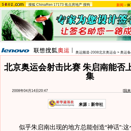
搜狐
ChinaRen
17173
焦点房地产
搜狗
新闻
-
体
奥运频道-2008北京奥运会
>
奥运备
北京奥运会射击比赛 朱启南能否上
集
2008年04月14日20:47
[
我来
来源：新华社
似乎朱启南出现的地方总能创造“神话”:这