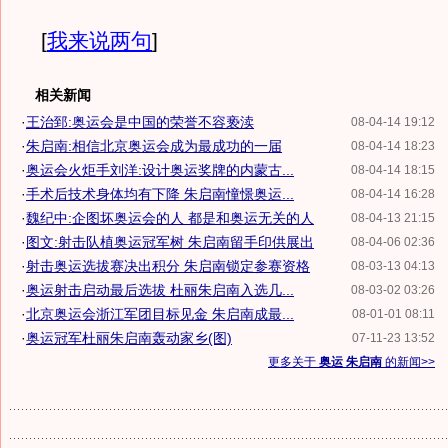
[
我来说两句
]
相关新闻
·
王治郅:奥运会是中国的荣誉不容亵渎
08-04-14 19:12
·
朱启南:相信北京奥运会成为最成功的一届
08-04-14 18:23
·
奥运会火炬手刘洋:设计奥运奖牌的内蒙古...
08-04-14 18:15
·
手术后技术身体均有下降 朱启南憧憬奥运...
08-04-14 16:28
·
魏纪中:企图坏奥运会的人 都是和奥运无关的人
08-04-13 21:15
·
图文:射击队植奥运冠军树 朱启南留手印供展出
08-04-06 02:36
·
射击奥运选拔赛决出积分 朱启南锁定参赛资格
08-03-13 04:13
·
奥运射击启动最后选拔 杜丽朱启南入选几...
08-03-02 03:26
·
北京奥运会浙江军团目标见金 朱启南成最...
08-01-01 08:11
·
奥运冠军杜丽朱启南轰动家乡(图)
07-11-23 13:52
更多关于
奥运 朱启南
的新闻>>