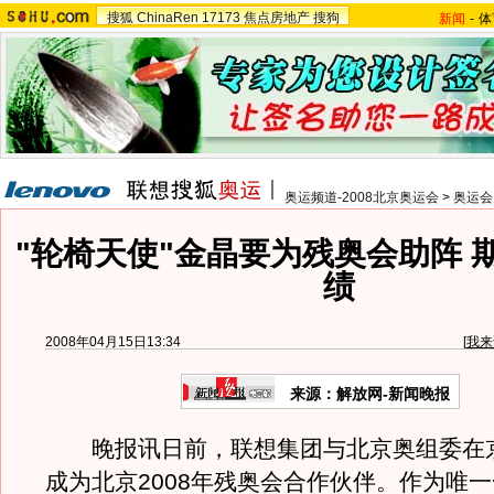
搜狐
ChinaRen
17173
焦点房地产
搜狗
新闻
-
体
奥运频道-2008北京奥运会
>
奥运会
"轮椅天使"金晶要为残奥会助阵 
绩
2008年04月15日13:34
[
我来
来源：解放网-新闻晚报
晚报讯日前，联想集团与北京奥组委在
成为北京2008年残奥会合作伙伴。作为唯