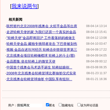
[
我来说两句
]
相关新闻
·
联想签约北京2008年残奥会 火炬手金晶等出席
08-04-14 13:14
·
走进轮椅天使的家:为我们还原一个真实的金晶
08-04-13 15:41
·
"轮椅天使"金晶即将回沪 工作着落妈妈难做主
08-04-12 13:08
·
轮椅天使金晶:藏独专挑弱者攻击 下巴曾被划伤
08-04-10 03:47
·
视频:金晶自述坎坷经历 轮椅击剑曾获世界第三
08-04-09 17:22
·
北京残奥会项目轮椅橄榄球 轮椅上的斗士(图)
08-04-09 04:05
·
金晶图集:坐在轮椅上的微笑天使
08-04-09 00:12
·
中国首个残奥会马术选手诞生 轮椅姑娘创...
08-03-08 06:35
·
2008年北京残奥会轮椅篮球比赛抽签仪式实录
08-01-23 11:37
·
北京残奥会轮椅篮球抽签 中国队享有组别...
08-01-21 16:36
用户：
匿名
隐藏地址
设为辩论话题