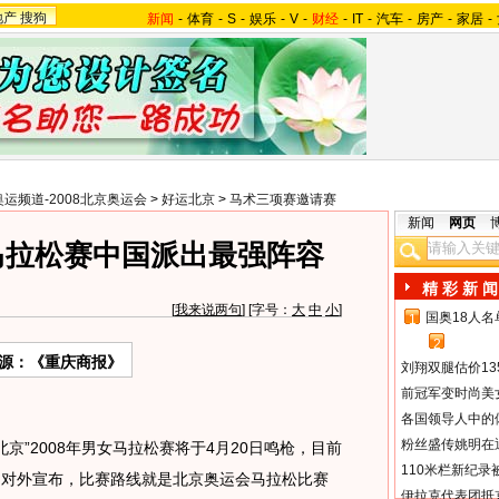
地产
搜狗
新闻
-
体育
-
S
-
娱乐
-
V
-
财经
-
IT
-
汽车
-
房产
-
家居
-
奥运频道-2008北京奥运会
>
好运北京
>
马术三项赛邀请赛
新闻
网页
8马拉松赛中国派出最强阵容
精 彩 新 闻
[
我来说两句
] [字号：
大
中
小
]
国奥18人
1
2
源：《重庆商报》
刘翔双腿估价13
前冠军变时尚美
各国领导人中的
粉丝盛传姚明在通
”2008年男女马拉松赛将于4月20日鸣枪，目前
110米栏新纪录
日对外宣布，比赛路线就是北京奥运会马拉松比赛
伊拉克代表团抵京