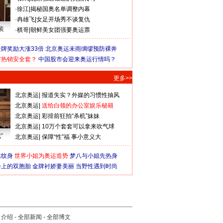
·
徐江
|
揭秘国奥名单调整内幕
·
冉雄飞
|
女足开场秀不谈复仇
装
·
棋哥
|
朝鲜美女团强要奥运票
牌奖励大涨33倍
北京奥运未雨绸缪预防裸奔
何热销安全套？
中国股市会迎来奥运行情吗？
更多>>
北京奥运
|
报道失实？外媒的习惯性抽风
北京奥运
|
送给白领的办公室娱乐秘籍
北京奥运
|
彩排前狂拍“杀机”妹妹
北京奥运
|
10万个套套可以拿来吹气球
”
北京奥运
|
保障“性”福 事小意义大
猛纹身
世界小姐为奥运造势
梦八与小姐先热身
会上的双胞胎
金牌衬娇妻美丽
当野性遇到时尚
司介绍
-
全部新闻
-
全部博文