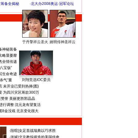
方筹备全揭秘
·
北大办2008奥运·冠军论坛
于丹擎祥云圣火
姚明传神圣祥云
体 育 热 点
备神秘装备
比略显萎靡
杰全情传递
八宝饭”
写生命奇迹
刘翔竞选IOC委员
杀气”重
 未开业已受到热捧(图)
 为四川灾区筹款300万
获赞誉 美丽更胜郭晶晶
进行调整 沈元龙有望复活
揽8金没戏 北京变化很大
·
段暄
|
女足首战瑞典以巧求胜
·
张斌
|
北京教练锻造的美国传奇