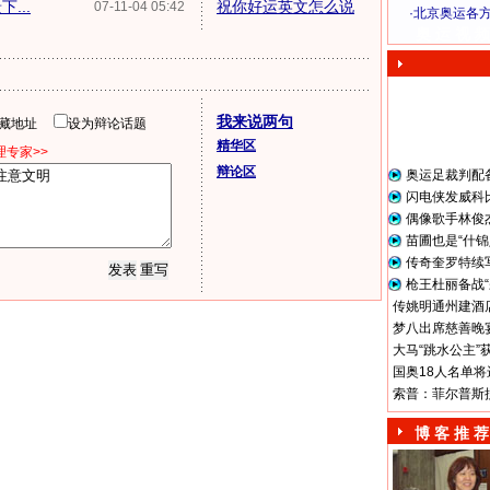
...
祝你好运英文怎么说
07-11-04 05:42
·
北京奥运各
奥 运 视 频
我来说两句
隐藏地址
设为辩论话题
精华区
专家>>
辩论区
奥运足裁判配
闪电侠发威科
偶像歌手林俊
苗圃也是“什锦
传奇奎罗特续
枪王杜丽备战“
传姚明通州建酒店
梦八出席慈善晚宴
大马“跳水公主”
国奥18人名单将
索普：菲尔普斯
博 客 推 荐