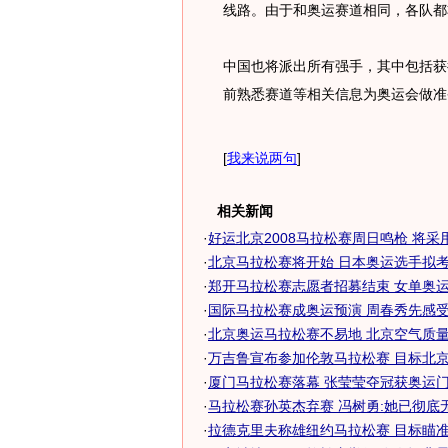
线路。由于和奥运赛道相同，各队都
中国也将派出所有强手，其中包括获
前熟悉赛道等相关信息为奥运会做准
[
我来说两句
]
相关新闻
·
好运北京2008马拉松赛周日鸣枪 将采用奥
·
北京马拉松赛将开始 日本奥运选手拟
·
郑开马拉松赛志愿者招募结束 女单奥运前
·
国际马拉松赛成奥运预演 周春秀先感受大
·
北京奥运马拉松赛不易地 北京空气质量不
·
万吉鲁宣布参加伦敦马拉松赛 目标北京奥
·
厦门马拉松赛落幕 张莹莹夺冠获奥运门
·
马拉松赛孙英杰弃赛 冯树勇:她已彻底
·
拉德克里夫称雄纽约马拉松赛 目标瞄准北