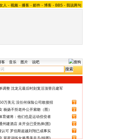
女人
-
视频
-
播客
-
邮件
-
博客
-
BBS
-
我说两句
博客
音乐
图片
说吧
名单调整 沈龙元最后时刻复活顶替吕建军
50万美元 没任何保险公司敢接招
3
女 杨扬不拒老外公开索吻（图）
4
体育健将：他们也是运动佼佼者
5
州建酒店 未开业已受热捧(图)
6
被认可 罗伯斯超越刘翔已成事实
7
 冒死训练女将秀美非凡(组图)
8