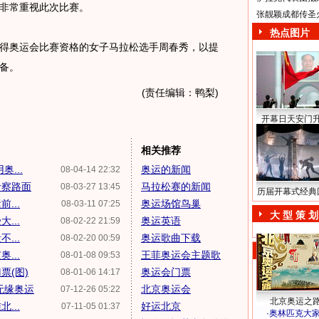
非常重视此次比赛。
张靓颖成都传圣
热点图片
得奥运会比赛资格的女子马拉松选手周春秀，以提
备。
(责任编辑：鸭梨)
开幕日天安门
相关推荐
...
奥运的新闻
08-04-14 22:32
考察路面
马拉松赛的新闻
08-03-27 13:45
历届开幕式经典
...
奥运场馆鸟巢
08-03-11 07:25
大 型 策 划
...
奥运英语
08-02-22 21:59
...
奥运歌曲下载
08-02-20 00:59
...
王菲奥运会主题歌
08-01-08 09:53
票(图)
奥运会门票
08-01-06 14:17
无缘奥运
北京奥运会
07-12-26 05:22
北京奥运之
...
好运北京
07-11-05 01:37
·
奥林匹克大