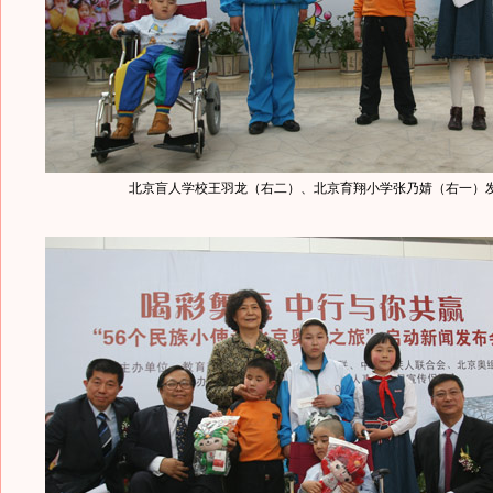
北京盲人学校王羽龙（右二）、北京育翔小学张乃婧（右一）