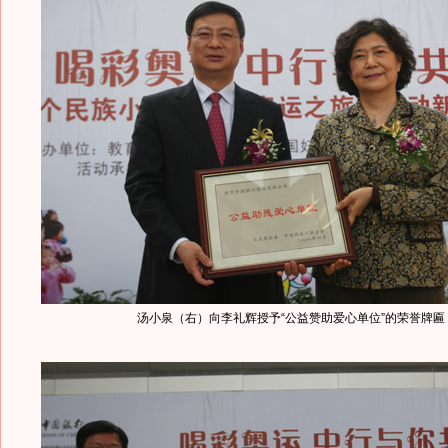
汤小泉（右）向李礼辉授予“公益赞助爱心单位”的荣誉牌匾