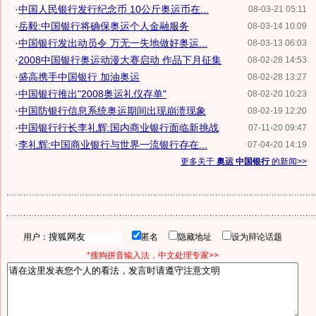
·
中国人民银行发行纪念币 10公斤奥运币在...
08-03-21 05:11
·
岳毅:中国银行将确保奥运个人金融服务
08-03-14 10:09
·
中国银行发出动员令 万无一失地做好奥运...
08-03-13 06:03
·
2008中国银行奥运动漫大赛启动 作品下月征集
08-02-28 14:53
·
盛高携手中国银行 加油奥运
08-02-28 13:27
·
中国银行推出"2008奥运礼仪存单"
08-02-20 10:23
·
中国防银行信息系统奥运期间出现崩溃现象
08-02-19 12:20
·
中国银行行长李礼辉:国内商业银行面临新挑战
07-11-20 09:47
·
李礼辉:中国商业银行与世界一流银行存在...
07-04-20 14:19
更多关于
奥运 中国银行
的新闻>>
用户：
匿名
隐藏地址
设为辩论话题
*搜狗拼音输入法，中文处理专家>>