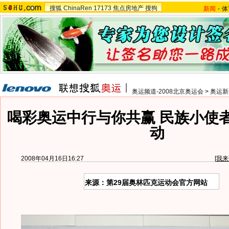
搜狐
ChinaRen
17173
焦点房地产
搜狗
新闻
-
体
奥运频道-2008北京奥运会
>
奥运新
喝彩奥运中行与你共赢 民族小使
动
2008年04月16日16:27
[
我来
来源：第29届奥林匹克运动会官方网站