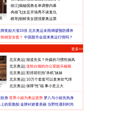
·
徐江
|
揭秘国奥名单调整内幕
·
冉雄飞
|
女足开场秀不谈复仇
装
·
棋哥
|
朝鲜美女团强要奥运票
牌奖励大涨33倍
北京奥运未雨绸缪预防裸奔
何热销安全套？
中国股市会迎来奥运行情吗？
更多>>
北京奥运
|
报道失实？外媒的习惯性抽风
北京奥运
|
送给白领的办公室娱乐秘籍
北京奥运
|
彩排前狂拍“杀机”妹妹
北京奥运
|
10万个套套可以拿来吹气球
”
北京奥运
|
保障“性”福 事小意义大
猛纹身
世界小姐为奥运造势
梦八与小姐先热身
会上的双胞胎
金牌衬娇妻美丽
当野性遇到时尚