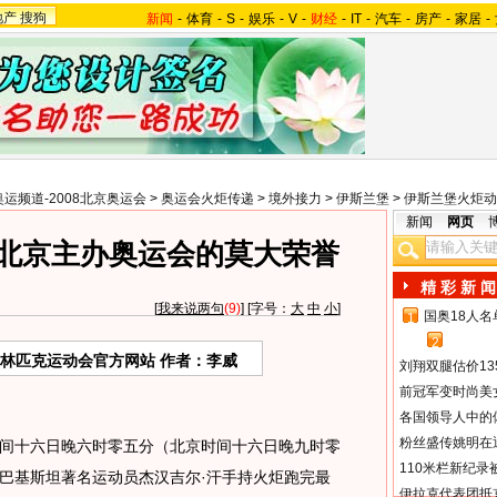
地产
搜狗
新闻
-
体育
-
S
-
娱乐
-
V
-
财经
-
IT
-
汽车
-
房产
-
家居
-
奥运频道-2008北京奥运会
>
奥运会火炬传递
>
境外接力
>
伊斯兰堡
>
伊斯兰堡火炬动
新闻
网页
享北京主办奥运会的莫大荣誉
精 彩 新 闻
[
我来说两句
(9)
] [字号：
大
中
小
]
国奥18人
1
2
奥林匹克运动会官方网站 作者：李威
刘翔双腿估价13
前冠军变时尚美
各国领导人中的
粉丝盛传姚明在通
间十六日晚六时零五分（北京时间十六日晚九时零
110米栏新纪录
巴基斯坦著名运动员杰汉吉尔·汗手持火炬跑完最
伊拉克代表团抵京