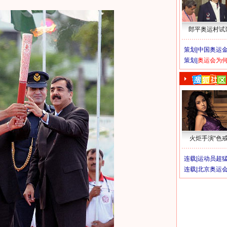
郎平奥运村试
策划|
中国奥运金
策划|
奥运会为
火炬手演“色戒
连载|
运动员超
连载|
北京奥运