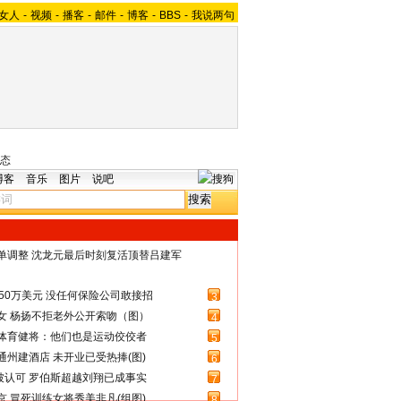
女人
-
视频
-
播客
-
邮件
-
博客
-
BBS
-
我说两句
态
博客
音乐
图片
说吧
名单调整 沈龙元最后时刻复活顶替吕建军
50万美元 没任何保险公司敢接招
3
女 杨扬不拒老外公开索吻（图）
4
体育健将：他们也是运动佼佼者
5
州建酒店 未开业已受热捧(图)
6
被认可 罗伯斯超越刘翔已成事实
7
 冒死训练女将秀美非凡(组图)
8