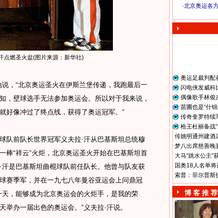
·
北京奥运各
奥 运 视 频
汗点燃圣火盆(图片来源：新华社)
奥运足裁判配
说，“北京奥运圣火在伊斯兰堡传递，我跑最后一
闪电侠发威科
偶像歌手林俊
知，壁球选手无法参加奥运会。所以对于我来说，
苗圃也是“什锦
就好像冲过了终点线，获得了奥运冠军。”
传奇奎罗特续
枪王杜丽备战“
传姚明通州建酒店
队前队长世界冠军义夫拉·汗从巴基斯坦总统穆
梦八出席慈善晚宴
一棒“祥云”火炬，北京奥运圣火开始在巴基斯坦首
大马“跳水公主”
国奥18人名单将
·汗是巴基斯坦曲棍球队前任队长。他曾与队友获
索普：菲尔普斯
球赛季军，并在一九七八年曼谷亚运会上问鼎冠
博 客 推 荐
一天，能够成为北京奥运会的火炬手，是我的荣
天举办一届出色的奥运会。”义夫拉·汗说。