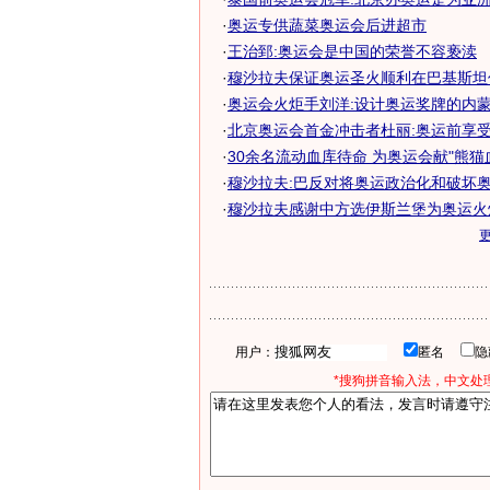
·
奥运专供蔬菜奥运会后进超市
·
王治郅:奥运会是中国的荣誉不容亵渎
·
穆沙拉夫保证奥运圣火顺利在巴基斯坦传
·
奥运会火炬手刘洋:设计奥运奖牌的内蒙古
·
北京奥运会首金冲击者杜丽:奥运前享
·
30余名流动血库待命 为奥运会献"熊猫
·
穆沙拉夫:巴反对将奥运政治化和破坏奥运
·
穆沙拉夫感谢中方选伊斯兰堡为奥运火
用户：
匿名
*搜狗拼音输入法，中文处理