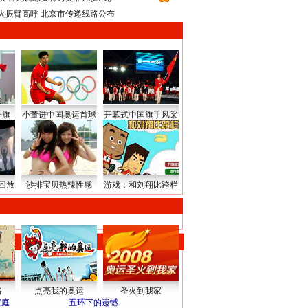
火振臂高呼 北京市传递线路公布
升旗
小董进中国奥运首球
开幕式中国旗手风采
回放
沙排宝贝热辣性感
游戏：和刘翔比跨栏
路
点亮我的奥运
圣火到我家
家庭
·
五环下的遗憾