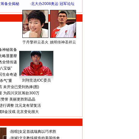
方筹备全揭秘
·
北大办2008奥运·冠军论坛
于丹擎祥云圣火
姚明传神圣祥云
体 育 热 点
备神秘装备
比略显萎靡
杰全情传递
八宝饭”
写生命奇迹
刘翔竞选IOC委员
杀气”重
 未开业已受到热捧(图)
 为四川灾区筹款300万
获赞誉 美丽更胜郭晶晶
进行调整 沈元龙有望复活
揽8金没戏 北京变化很大
·
段暄
|
女足首战瑞典以巧求胜
·
张斌
|
北京教练锻造的美国传奇