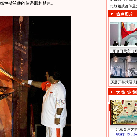
都伊斯兰堡的传递顺利结束。
张靓颖成都传圣
热点图片
开幕日天安门
历届开幕式经典
大 型 策 划
北京奥运之
·
奥林匹克大