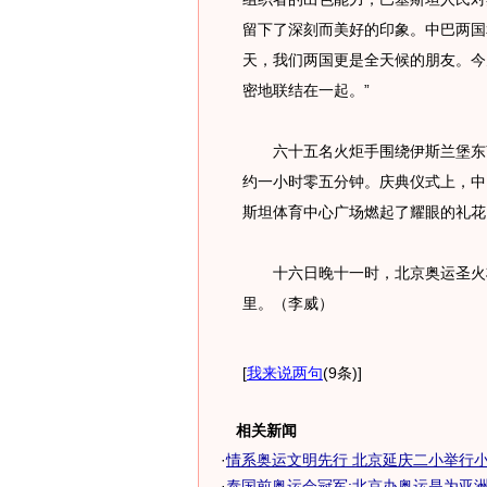
留下了深刻而美好的印象。中巴两国
天，我们两国更是全天候的朋友。今
密地联结在一起。”
六十五名火炬手围绕伊斯兰堡东南
约一小时零五分钟。庆典仪式上，中
斯坦体育中心广场燃起了耀眼的礼花
十六日晚十一时，北京奥运圣火将
里。（李威）
[
我来说两句
(9条)
]
相关新闻
·
情系奥运文明先行 北京延庆二小举行小小
·
泰国前奥运会冠军:北京办奥运是为亚洲