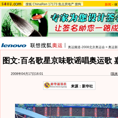
搜狐
ChinaRen
17173
焦点房地产
搜狗
新闻
-
体
奥运频道-2008北京奥运会
>
奥运新
图文:百名歌星京味歌谣唱奥运歌 
2008年04月17日16:01
[
我来
来源：新华社