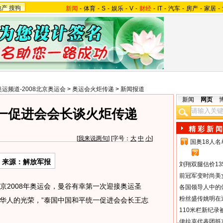
地产
搜狗
新闻
-
体育
-
S
-
娱乐
-
V
-
财经
-
IT
-
汽车
-
房产
-
家居
-
奥运频道-2008北京奥运会
>
奥运会火炬传递
>
新闻报道
新闻
网页
一促进会会长谈火炬传递
精 彩 新 闻
[
我来说两句
] [字号：
大
中
小
]
国奥18人
1
2
来源：解放军报
刘翔双腿估价13
前冠军变时尚美
京2008年奥运会，曼谷有幸第一次迎接奥运圣
各国领导人中的
粉丝盛传姚明在通
华人的光荣，”泰国中国和平统一促进会会长王志
110米栏新纪录
伊拉克代表团抵京