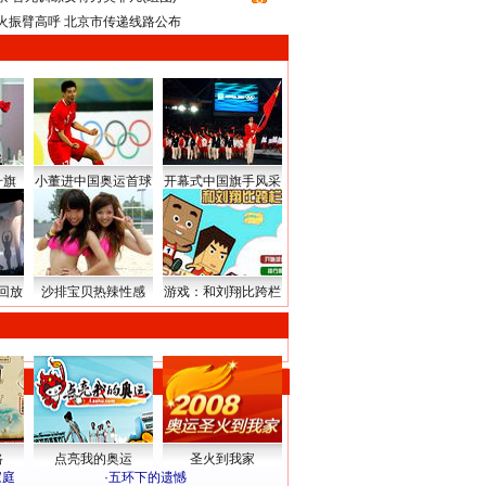
火振臂高呼 北京市传递线路公布
升旗
小董进中国奥运首球
开幕式中国旗手风采
回放
沙排宝贝热辣性感
游戏：和刘翔比跨栏
路
点亮我的奥运
圣火到我家
家庭
·
五环下的遗憾