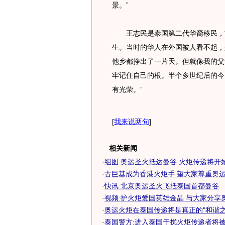
景。”
王志民是泰国第二代华裔移民，“
生。当时的华人在外国被人看不起，
他乡都挣出了一片天。但就像我的父
牢记住自己的根。半个多世纪后的今
有光荣。”
[
我来说两句
]
相关新闻
·
组图:奥运圣火抵达曼谷 火炬传递将开始
·
古巨基成为香港火炬手 望大家尊重奥运圣
·
快讯:北京奥运圣火飞抵泰国首都曼谷
·
视频:护火炬爱国英雄金晶 与大家分享
·
奥运火炬在泰国传递将是真正的"和谐之
·
泰国警方:进入泰国干扰火炬传递者将被驱