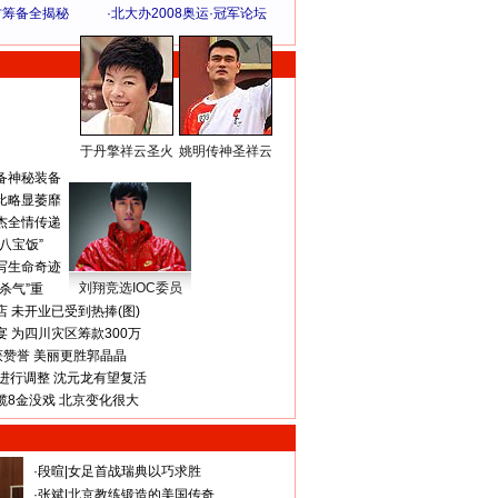
方筹备全揭秘
·
北大办2008奥运·冠军论坛
于丹擎祥云圣火
姚明传神圣祥云
体 育 热 点
备神秘装备
比略显萎靡
杰全情传递
八宝饭”
写生命奇迹
刘翔竞选IOC委员
杀气”重
 未开业已受到热捧(图)
 为四川灾区筹款300万
获赞誉 美丽更胜郭晶晶
进行调整 沈元龙有望复活
揽8金没戏 北京变化很大
·
段暄
|
女足首战瑞典以巧求胜
·
张斌
|
北京教练锻造的美国传奇