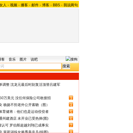
女人
-
视频
-
播客
-
邮件
-
博客
-
BBS
-
我说两句
博客
音乐
图片
说吧
名单调整 沈龙元最后时刻复活顶替吕建军
50万美元 没任何保险公司敢接招
3
女 杨扬不拒老外公开索吻（图）
4
体育健将：他们也是运动佼佼者
5
州建酒店 未开业已受热捧(图)
6
被认可 罗伯斯超越刘翔已成事实
7
 冒死训练女将秀美非凡(组图)
8