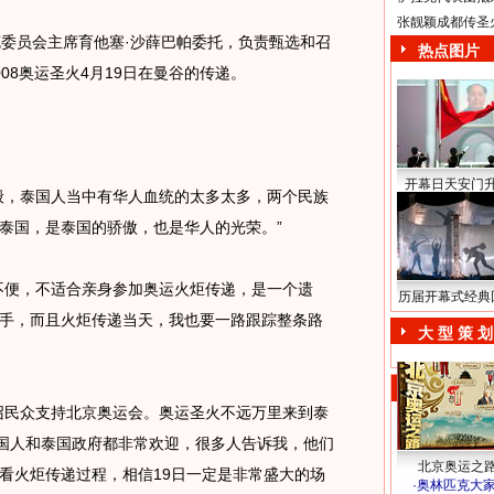
张靓颖成都传圣
委员会主席育他塞·沙薛巴帕委托，负责甄选和召
热点图片
08奥运圣火4月19日在曼谷的传递。
开幕日天安门
，泰国人当中有华人血统的太多太多，两个民族
泰国，是泰国的骄傲，也是华人的光荣。”
便，不适合亲身参加奥运火炬传递，是一个遗
历届开幕式经典
手，而且火炬传递当天，我也要一路跟踪整条路
大 型 策 划
民众支持北京奥运会。奥运圣火不远万里来到泰
泰国人和泰国政府都非常欢迎，很多人告诉我，他们
北京奥运之
看火炬传递过程，相信19日一定是非常盛大的场
·
奥林匹克大