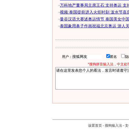
·
万科地产董事局主席王石:支持奥运 支持火
·
视频:泰国提前进入火炬时刻 泼水节喜
·
曼谷汉语大赛述奥运情节 泰国美女中国舞
·
泰国象用鼻子作画祝福北京奥运 游人关
用户：
匿名
*搜狗拼音输入法，中文处理
设置首页
-
搜狗输入法
-
支