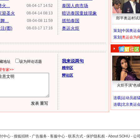
...
泰国人肉市场
08-04-17 14:52
庆迎圣火
暗访泰国童妓现象
08-04-14 08:13
郎平奥运村试
...
抓拍泰国
08-04-08 11:59
注(图)
奥运火炬
08-03-17 17:16
策划|
中国奥运金
策划|
奥运会为
我来说两句
隐藏地址
设为辩论话题
精华区
专家>>
辩论区
火炬手演“色戒
连载|
运动员超
连载|
北京奥运
付中心
-
搜狐招聘
-
广告服务
-
客服中心
-
联系方式
-
保护隐私权
-
About SOHU
-
公