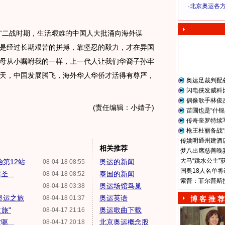
·
北京奥运各
奥 运 视 频
二战时期，生活艰难的中国人大批涌向海外谋
是经过长期艰苦的拼搏，靠坚忍的毅力，才在异国
母从小嘱咐我的一样，上一代人让我们华裔子孙牢
天，中国发展腾飞，海外华人华侨才活得有尊严，
奥运足裁判配
闪电侠发威科
偶像歌手林俊
(责任编辑：小婧子)
苗圃也是“什锦
传奇奎罗特续
枪王杜丽备战“
传姚明通州建酒店
相关推荐
梦八出席慈善晚宴
大马“跳水公主”
第12站
奥运的新闻
08-04-18 08:55
国奥18人名单将
...
泰国的新闻
08-04-18 08:52
索普：菲尔普斯
奥运场馆鸟巢
08-04-18 03:38
奥运之旅
奥运英语
08-04-18 01:37
博 客 推 荐
旅"
奥运歌曲下载
08-04-17 21:16
...
北京奥运概念股
08-04-17 20:18