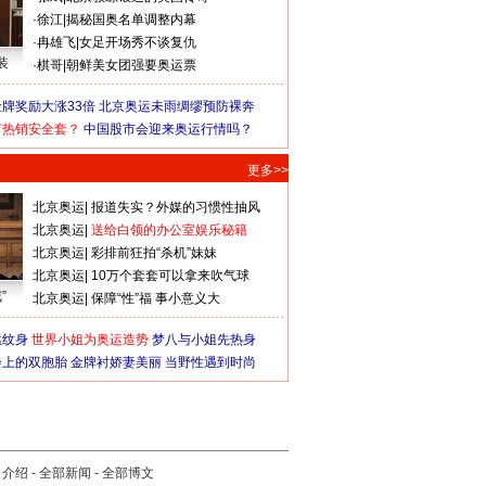
·
徐江
|
揭秘国奥名单调整内幕
·
冉雄飞
|
女足开场秀不谈复仇
装
·
棋哥
|
朝鲜美女团强要奥运票
牌奖励大涨33倍
北京奥运未雨绸缪预防裸奔
何热销安全套？
中国股市会迎来奥运行情吗？
更多>>
北京奥运
|
报道失实？外媒的习惯性抽风
北京奥运
|
送给白领的办公室娱乐秘籍
北京奥运
|
彩排前狂拍“杀机”妹妹
北京奥运
|
10万个套套可以拿来吹气球
”
北京奥运
|
保障“性”福 事小意义大
猛纹身
世界小姐为奥运造势
梦八与小姐先热身
会上的双胞胎
金牌衬娇妻美丽
当野性遇到时尚
司介绍
-
全部新闻
-
全部博文