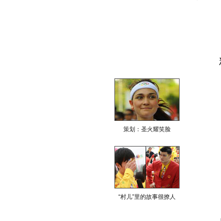
策划：圣火耀笑脸
“村儿”里的故事很撩人