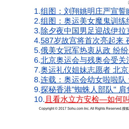
1.
组图：刘翔姚明庄严宣誓
2.
组图：奥运美女魔鬼训练
3.
除夕夜中国男足迎战伊拉
4.
587岁故宫将首次亮起来
5.
俄美女冠军热衷从政 纷纷
6.
北京奥运会与残奥会受关
7.
奥运礼仪姐妹志愿者 北京
8.
连载：奥运会幼女啦啦队 
9.
探秘香港"蜘蛛人部队" 肩
10.
且看水立方安检—如何叫
Copyright © 2017 Sohu.com Inc. All Rights Reserved