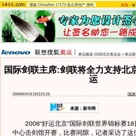
搜狐
ChinaRen
17173
焦点房地产
搜狗
新闻
-
体
奥运频道-2008北京奥运会
>
奥运新
国际剑联主席:剑联将全力支持北
运
2008年04月18日23:28
[
我来
来源：新华网
2008“好运北京”国际剑联世界锦标赛1
中心击剑馆开赛，比赛间隙，记者采访了这位