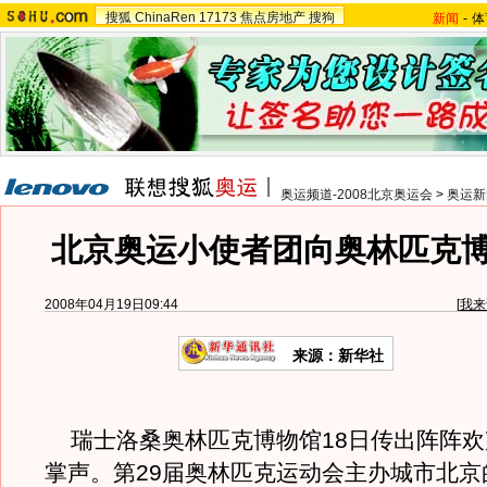
搜狐
ChinaRen
17173
焦点房地产
搜狗
新闻
-
体
奥运频道-2008北京奥运会
>
奥运新
北京奥运小使者团向奥林匹克
2008年04月19日09:44
[
我来
来源：新华社
瑞士洛桑奥林匹克博物馆18日传出阵阵欢
掌声。第29届奥林匹克运动会主办城市北京