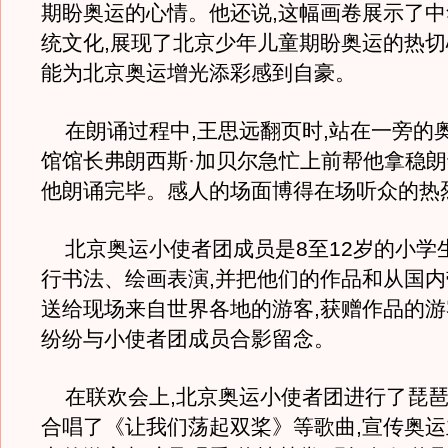
期盼奥运的心情。他还说,这幅画卷展示了
统文化,展现了北京少年儿童期盼奥运的热切
能为北京奥运增光添彩感到自豪。
在朗诵过程中,王思远翻页时,站在一旁的
馆馆长弗朗西斯·加贝尔急忙上前帮他拿稳朗
他朗诵完毕。感人的场面博得在场听众的热
北京奥运小使者团成员是8至12岁的小学生
行书法、绘画表演,并把他们的作品和从国
送给现场来自世界各地的游客,获赠作品的游
纷纷与小使者团成员合影留念。
在联欢会上,北京奥运小使者团进行了琵琶
合唱了《让我们荡起双桨》等歌曲,宣传奥