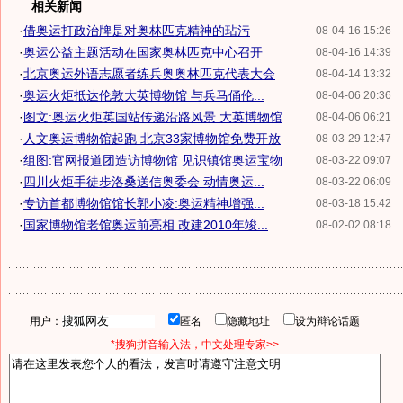
相关新闻
·
借奥运打政治牌是对奥林匹克精神的玷污
08-04-16 15:26
·
奥运公益主题活动在国家奥林匹克中心召开
08-04-16 14:39
·
北京奥运外语志愿者练兵奥奥林匹克代表大会
08-04-14 13:32
·
奥运火炬抵达伦敦大英博物馆 与兵马俑伦...
08-04-06 20:36
·
图文:奥运火炬英国站传递沿路风景 大英博物馆
08-04-06 06:21
·
人文奥运博物馆起跑 北京33家博物馆免费开放
08-03-29 12:47
·
组图:官网报道团造访博物馆 见识镇馆奥运宝物
08-03-22 09:07
·
四川火炬手徒步洛桑送信奥委会 动情奥运...
08-03-22 06:09
·
专访首都博物馆馆长郭小凌:奥运精神增强...
08-03-18 15:42
·
国家博物馆老馆奥运前亮相 改建2010年竣...
08-02-02 08:18
用户：
匿名
隐藏地址
设为辩论话题
*搜狗拼音输入法，中文处理专家>>