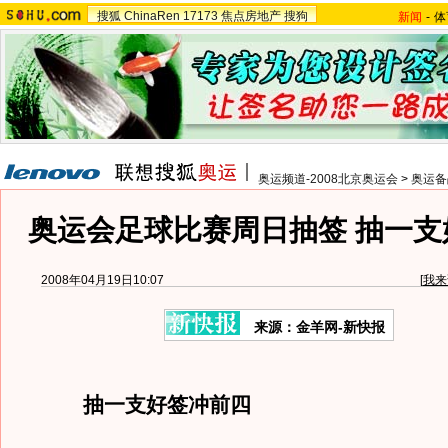
搜狐
ChinaRen
17173
焦点房地产
搜狗
新闻
-
体
奥运频道-2008北京奥运会
>
奥运备
奥运会足球比赛周日抽签 抽一支
2008年04月19日10:07
[
我来
来源：金羊网-新快报
抽一支好签冲前四