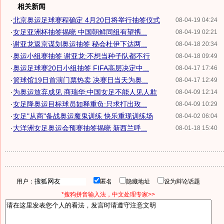
相关新闻
·
北京奥运足球赛程确定 4月20日将举行抽签仪式
08-04-19 04:24
·
女足亚洲杯抽签揭晓 中国朝鲜同组有望携...
08-04-19 02:21
·
谢亚龙返京谋划奥运抽签 秘会杜伊下达两...
08-04-18 20:34
·
奥运小组赛抽签 谢亚龙:不想当种子队都不行
08-04-18 09:49
·
奥运足球赛20日小组抽签 FIFA高层决定中...
08-04-17 17:46
·
篮球馆19日首演门票热卖 决赛日当天为奥...
08-04-17 12:49
·
为奥运放弃成见 商瑞华:中国女足不能人见人欺
08-04-09 12:14
·
女足降奥运目标球员如释重负:只求打出玫...
08-04-09 10:29
·
女足"从商"备战奥运魔鬼训练 快乐重现训练场
08-04-02 06:04
·
大洋洲女足奥运会预赛抽签揭晓 新西兰呼...
08-01-18 15:40
用户：
匿名
隐藏地址
设为辩论话题
*搜狗拼音输入法，中文处理专家>>