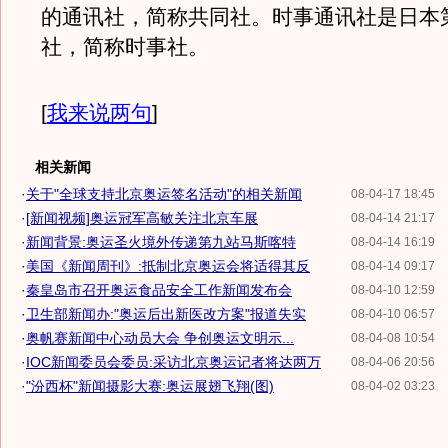
的通讯社，简称共同社。时事通讯社是日本
社，简称时事社。
[
我来说两句
]
相关新闻
·
关于"全球支持北京奥运签名活动"的相关新闻
08-04-17 18:45
·
[新闻视频]奥运冠军高敏关注北京车展
08-04-14 21:17
·
新闻背景:奥运圣火境外传递第九站马斯喀特
08-04-14 16:19
·
美国《新闻周刊》:抵制北京奥运会将适得其反
08-04-14 09:17
·
秦皇岛市召开奥运食品安全工作新闻发布会
08-04-10 12:59
·
卫生部新闻办:"奥运后出新医改方案"报道失实
08-04-10 06:57
·
奥帆赛新闻中心动员大会 争创奥运文明示...
08-04-08 10:54
·
IOC新闻委员会委员:采访北京奥运记者将达两万
08-04-06 20:56
·
"汾西杯"新闻摄影大赛:奥运展翅飞翔(图)
08-04-02 03:23