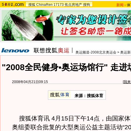
搜狐
ChinaRen
17173
焦点房地产
搜狗
新闻
-
体
奥运频道-2008北京奥运会
>
奥运新
"2008全民健身•奥运场馆行" 走
2008年04月21日09:15
[
我来
来源：搜狐体育
搜狐体育讯 4月15日下午14点，由国家
奥组委联合批复的大型奥运公益主题活动“20