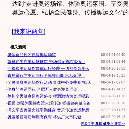
达到“走进奥运场馆、体验奥运氛围、享受
奥运心愿、弘扬全民健身、传播奥运文化”
[
我来说两句
]
相关新闻
·
奥运食品封闭供应奥运场馆
08-04-21 06:40
·
范斌迷失在奥运篮球馆 赞场馆设施称需适...
08-04-21 01:44
·
五棵松奥运场馆媒体运行经理:一切都是为奥运
08-04-20 15:51
·
青岛举行与奥运同行全民登山健身活动 迎...
08-04-19 15:21
·
全民健身奥运场馆行活动 奥体中心免费开放3天
08-04-17 02:07
·
健身与奥运同行 合肥万人健身迎奥运倒计...
08-04-12 14:27
·
兰州全民健身迎奥运盛会 挥洒激情为奥运喝彩
08-04-06 11:26
·
视频:刘璇为迎接奥运火炬传递 积极健身做准备
08-03-28 20:10
·
满文军当奥运火炬手勤健身 音乐传递奥运梦想
08-03-28 11:37
·
奥运场馆赛后利用有保障 将供广大市民健...
08-03-20 16:13
更多关于
奥运 健身
的新闻>>