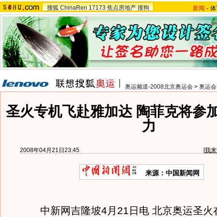
搜狐
ChinaRen
17173
焦点房地产
搜狗
新闻
-
体
奥运频道-2008北京奥运会
>
奥运会
圣火专机飞赴雅加达 陶菲克将参加
力
2008年04月21日23:45
[
我来
来源：中国新闻网
中新网吉隆坡4月21日电 北京奥运圣火