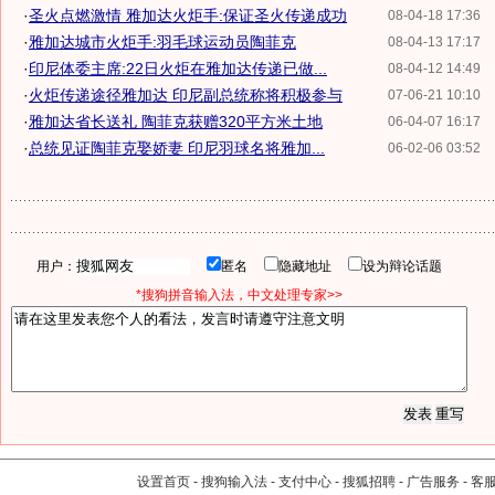
·
圣火点燃激情 雅加达火炬手:保证圣火传递成功
08-04-18 17:36
·
雅加达城市火炬手:羽毛球运动员陶菲克
08-04-13 17:17
·
印尼体委主席:22日火炬在雅加达传递已做...
08-04-12 14:49
·
火炬传递途径雅加达 印尼副总统称将积极参与
07-06-21 10:10
·
雅加达省长送礼 陶菲克获赠320平方米土地
06-04-07 16:17
·
总统见证陶菲克娶娇妻 印尼羽球名将雅加...
06-02-06 03:52
用户：
匿名
隐藏地址
设为辩论话题
*搜狗拼音输入法，中文处理专家>>
设置首页
-
搜狗输入法
-
支付中心
-
搜狐招聘
-
广告服务
-
客