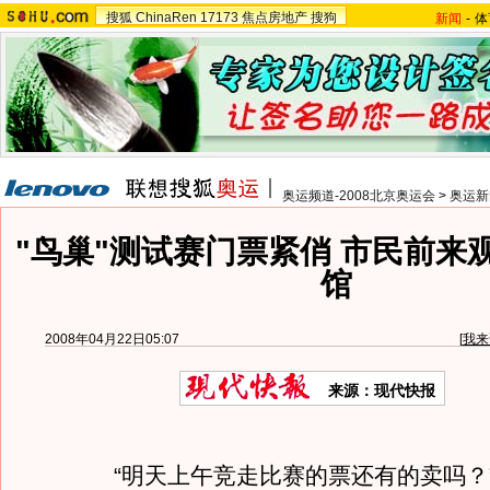
搜狐
ChinaRen
17173
焦点房地产
搜狗
新闻
-
体
奥运频道-2008北京奥运会
>
奥运新
"鸟巢"测试赛门票紧俏 市民前来
馆
2008年04月22日05:07
[
我来
来源：现代快报
“明天上午竞走比赛的票还有的卖吗？”“