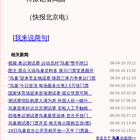
（快报北京电）
[
我来说两句
]
相关新闻
·
视频:奥运测试赛 运动员对"鸟巢"赞不绝口
08-04-20 20:11
·
图文:观众入场鸟巢笑料多 展示门票笑逐颜开
08-04-18 13:42
·
"鸟巢"迎来竞走挑战赛 陕西三将力争奥运门票
08-04-18 11:33
·
"鸟巢"今日首演 每场最多出售2.5万张门票
08-04-18 10:22
·
国家体育场迎来首项测试赛 观众凭票可两...
08-04-18 02:28
·
测试赛排队购票人满为患 外国人欲一睹什...
08-04-17 08:26
·
鸟巢迎来好运北京测试赛 安检人工手触检...
08-04-17 04:05
·
四项奥运测试赛鸟巢最受追捧 首次开放门...
08-04-16 07:10
·
鸟巢测试赛门票开卖 每天每人限购五张(图)
08-04-14 13:48
·
18日鸟巢首次公开亮相开放一天半 门票最...
08-04-11 13:41
更多关于
鸟巢
的新闻>>