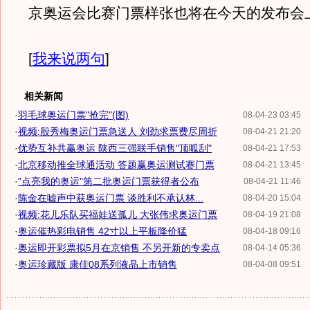
京奥运会比赛门票样张也将在今天的发布会
[
我来说两句
]
相关新闻
·
羽毛球奥运门票"抢完"(图)
08-04-23 03:45
·
视频:殷秀梅奥运门票急送人 刘劲求票费尽周折
08-04-21 21:20
·
优势互补共赢奥运 陕西三强联手销售"顶呱刮"
08-04-21 17:53
·
北京移动推全球通活动 答题赢奥运测试赛门票
08-04-21 13:45
·
"点亮我的奥运"第二批奥运门票获得者公布
08-04-21 11:46
·
陈金在嘘声中获奥运门票 谈胜利不承认林...
08-04-20 15:04
·
视频:花儿乐队买福娃送孤儿 大张伟求奥运门票
08-04-19 21:08
·
奥运催热彩电销售 42寸以上平板降价猛
08-04-18 09:16
·
奥运即开彩票拟5月在京销售 不另开新的专卖点
08-04-14 05:36
·
奥运珍藏版 康佳08系列液晶上市销售
08-04-08 09:51