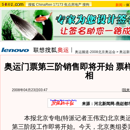
搜狐
ChinaRen
17173
焦点房地产
搜狗
新闻
-
体
奥运频道-2008北京奥运会
>
奥运新
奥运门票第三阶销售即将开始 票
相
2008年04月23日03:47
[
我来
来源：河北新闻网-燕赵都
本报北京专电(特派记者王伟宏)北京奥
第三阶段工作即将开始。今天，北京奥组委