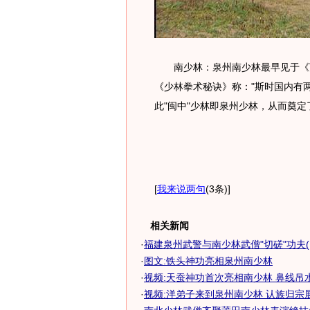
南少林：泉州南少林最早见于《万
《少林拳术秘诀》称："斯时国内有
此"闽中"少林即泉州少林，从而奠
[
我来说两句
(3条)
]
相关新闻
·
福建泉州武警与南少林武僧"切磋"功夫(
·
图文:铁头神功亮相泉州南少林
·
视频:天蚕神功首次亮相南少林 鼻线吊
·
视频:洋弟子来到泉州南少林 认族归宗