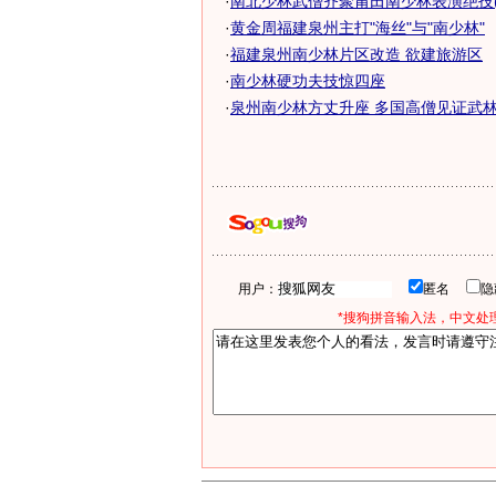
·
南北少林武僧齐聚莆田南少林表演绝技(
·
黄金周福建泉州主打"海丝"与"南少林"
·
福建泉州南少林片区改造 欲建旅游区
·
南少林硬功夫技惊四座
·
泉州南少林方丈升座 多国高僧见证武林盛
用户：
匿名
*搜狗拼音输入法，中文处理