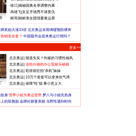
·
徐江
|
揭秘国奥名单调整内幕
·
冉雄飞
|
女足开场秀不谈复仇
装
·
棋哥
|
朝鲜美女团强要奥运票
牌奖励大涨33倍
北京奥运未雨绸缪预防裸奔
何热销安全套？
中国股市会迎来奥运行情吗？
更多>>
北京奥运
|
报道失实？外媒的习惯性抽风
北京奥运
|
送给白领的办公室娱乐秘籍
北京奥运
|
彩排前狂拍“杀机”妹妹
北京奥运
|
10万个套套可以拿来吹气球
”
北京奥运
|
保障“性”福 事小意义大
猛纹身
世界小姐为奥运造势
梦八与小姐先热身
会上的双胞胎
金牌衬娇妻美丽
当野性遇到时尚