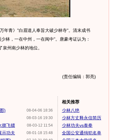
年青》"白眉道人奉旨大破少林寺"。清末成书
两少林，一在中州，一在闽中"。唐豪考证认为：
定了泉州南少林的地位。
(责任编辑：郭亮)
相关推荐
图)
少林八绝
08-04-06 18:36
少林方丈释永信简历
08-03-16 19:30
水掷飞镖
少林功夫vs泰拳
08-03-12 11:54
展示功夫
全国公安通缉犯名单
08-01-18 15:48