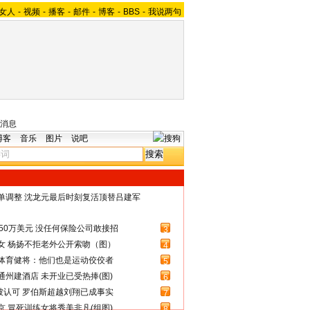
女人
-
视频
-
播客
-
邮件
-
博客
-
BBS
-
我说两句
消息
博客
音乐
图片
说吧
名单调整 沈龙元最后时刻复活顶替吕建军
50万美元 没任何保险公司敢接招
3
女 杨扬不拒老外公开索吻（图）
4
体育健将：他们也是运动佼佼者
5
州建酒店 未开业已受热捧(图)
6
被认可 罗伯斯超越刘翔已成事实
7
 冒死训练女将秀美非凡(组图)
8