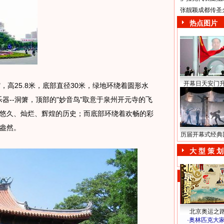
张靓颖成都传圣
热点图片
开幕日天安门
，高25.8米，底部直径30米，绿地环绕着圆形水
乐器--洞箫，顶部的"妙音鸟"取意于泉州开元寺的飞
悠久、灿烂、辉煌的历史；而底部环绕着欢畅的彩
盎然。
历届开幕式经典
大 型 策 划
北京奥运之
·
奥林匹克大