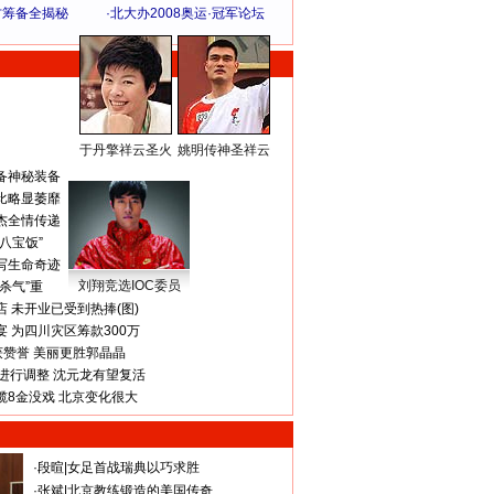
方筹备全揭秘
·
北大办2008奥运·冠军论坛
于丹擎祥云圣火
姚明传神圣祥云
体 育 热 点
备神秘装备
比略显萎靡
杰全情传递
八宝饭”
写生命奇迹
刘翔竞选IOC委员
杀气”重
 未开业已受到热捧(图)
 为四川灾区筹款300万
获赞誉 美丽更胜郭晶晶
进行调整 沈元龙有望复活
揽8金没戏 北京变化很大
·
段暄
|
女足首战瑞典以巧求胜
·
张斌
|
北京教练锻造的美国传奇