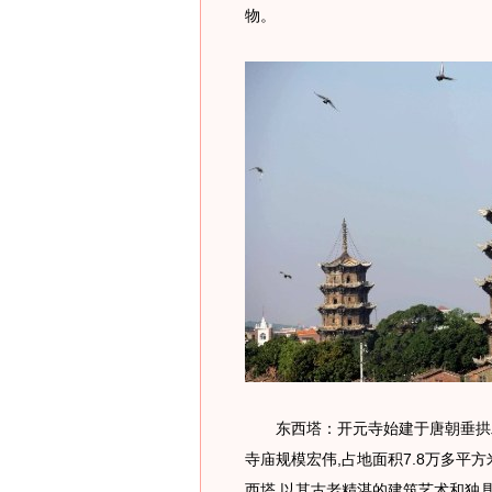
物。
东西塔：开元寺始建于唐朝垂拱二年(
寺庙规模宏伟,占地面积7.8万多平
西塔,以其古老精湛的建筑艺术和独