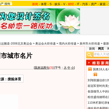
地产
搜狗
新闻
-
体育
-
S
-
娱乐
-
V
-
财经
-
IT
-
汽车
-
房产
-
家居
-
奥运频道-2008北京奥运会
>
奥运会火炬传递
>
境内火炬传递
>
泉州市火炬传递
>
最新
新闻
网页
州市城市名片
精 彩 新 闻
[
我来说两句
(3)
] [字号：
大
中
小
]
国奥18人
1
2
来源：搜狐体育
刘翔双腿估价13
前冠军变时尚美
各国领导人中的
粉丝盛传姚明在通
110米栏新纪录
伊拉克代表团抵京