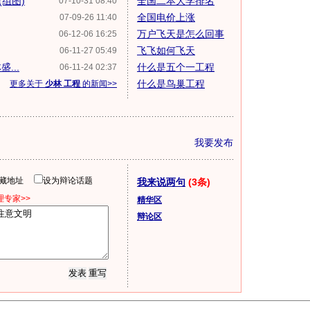
组图)
全国二本大学排名
07-10-31 08:40
全国电价上涨
07-09-26 11:40
万户飞天是怎么回事
06-12-06 16:25
飞飞如何飞天
06-11-27 05:49
...
什么是五个一工程
06-11-24 02:37
什么是鸟巢工程
更多关于
少林 工程
的新闻>>
我要发布
隐藏地址
设为辩论话题
我来说两句
(3条)
专家>>
精华区
辩论区