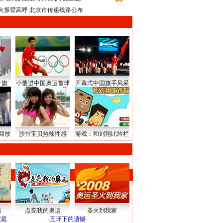
火振臂高呼 北京市传递线路公布
升旗
小董进中国奥运首球
开幕式中国旗手风采
回放
沙排宝贝热辣性感
游戏：和刘翔比跨栏
路
点亮我的奥运
圣火到我家
家庭
·
五环下的遗憾