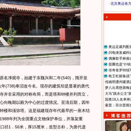
·
北京奥运各
奥 运 视 频
奥运足裁判配
闪电侠发威科
偶像歌手林俊
苗圃也是“什锦
传奇奎罗特续
枪王杜丽备战“
净观寺，始建于东魏兴和二年(540)，隋开皇
传姚明通州建酒店
六年(738)奉沼改今名。现存的建筑却是显著的唐代
梦八出席慈善晚宴
大马“跳水公主”
寺并非采用的对称布局，而是塔和钟楼并列而立，
国奥18人名单将
心向晚期以殿为中心的过渡情况。至清后期，因年
索普：菲尔普斯
钟楼和须弥塔。这是福建现存年代最早的一座木结
博 客 推 荐
1988年列为全国重点文物保护单位，并落架重
口径1．56米，厚15厘米，造型古朴，为唐代遗