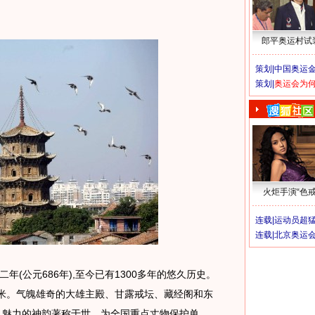
郎平奥运村试
策划|
中国奥运金
策划|
奥运会为
火炬手演“色戒
连载|
运动员超
连载|
北京奥运
公元686年),至今已有1300多年的悠久历史。
方米。气魄雄奇的大雄主殿、甘露戒坛、藏经阁和东
具魅力的神韵著称于世。为全国重点丈物保护单