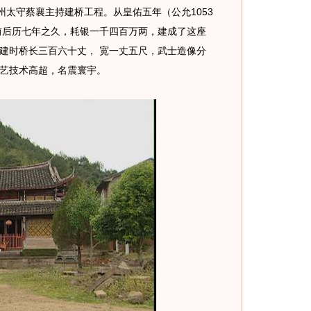
太守蔡襄主持建桥工程。从皇佑五年（公允1053
，前后历七年之久，耗银一千四百万两，建成了这座
建时桥长三百六十丈， 宽一丈五尺，武士造像分
艺技术高超，名震寰宇。