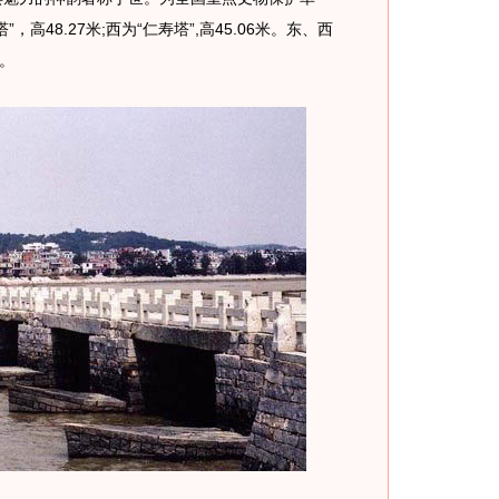
高48.27米;西为“仁寿塔”,高45.06米。东、西
。