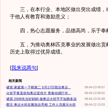
三，在本行业、本地区做出突出成绩，
于他人有教育和激励意义；
四，热心志愿服务，品德高尚，乐于奉
五，为推动奥林匹克事业的发展做出贡
历史上取得过优异成绩。
[
我来说两句
]
相关新闻
·
诸宸:家庭第一下棋第二 5月17日我当奥运...
08-04-23 09:57
·
火炬手黄圣依拍奥运宣传片 青春动感打垒...
08-04-23 08:02
·
诸宸:2008先当好妈妈 做奥运火炬手不知跑多远
08-04-23 02:49
·
图文:奥运火炬在雅加达亮相 工作人员展示火炬
08-04-22 15:03