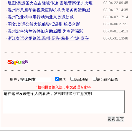
·
组图:奥运圣火在吉隆坡传递 当地警察保护火炬
08-04-22 09:45
·
温州市凤凰印象视觉摄影机构为服务奥运助威
08-04-17 14:35
·
温州飞龙机电用行动为北京奥运助威
08-04-07 17:14
·
图文:奥运公益大帆船驶抵温州 船员合影
08-04-06 21:21
·
温州宏科法兰管件加入助威团 为奥运喝彩
08-04-01 14:13
·
浙江奥运火炬路线:温州-绍兴-杭州-宁波-嘉兴
08-01-31 13:48
用户：
匿名
隐藏地址
设为辩论话题
*搜狗拼音输入法，中文处理专家>>