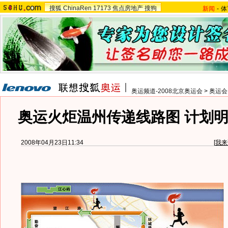
搜狐
ChinaRen
17173
焦点房地产
搜狗
新闻
-
体
奥运频道-2008北京奥运会
>
奥运会
奥运火炬温州传递线路图 计划明
2008年04月23日11:34
[
我来