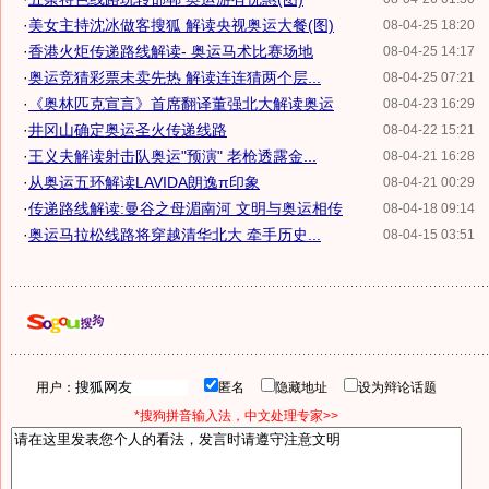
·
美女主持沈冰做客搜狐 解读央视奥运大餐(图)
08-04-25 18:20
·
香港火炬传递路线解读- 奥运马术比赛场地
08-04-25 14:17
·
奥运竞猜彩票未卖先热 解读连连猜两个层...
08-04-25 07:21
·
《奥林匹克宣言》首席翻译董强北大解读奥运
08-04-23 16:29
·
井冈山确定奥运圣火传递线路
08-04-22 15:21
·
王义夫解读射击队奥运"预演" 老枪透露金...
08-04-21 16:28
·
从奥运五环解读LAVIDA朗逸π印象
08-04-21 00:29
·
传递路线解读:曼谷之母湄南河 文明与奥运相传
08-04-18 09:14
·
奥运马拉松线路将穿越清华北大 牵手历史...
08-04-15 03:51
用户：
匿名
隐藏地址
设为辩论话题
*搜狗拼音输入法，中文处理专家>>