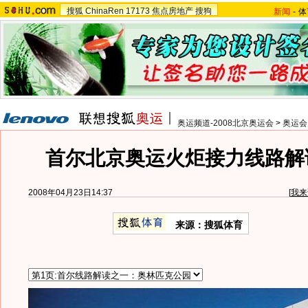
搜狐
ChinaRen
17173
焦点房地产
搜狗
新闻
-
体
奥运频道-2008北京奥运会
>
奥运会
首尔北京奥运火炬接力线路解读
2008年04月23日14:37
[
我来
来源：搜狐体育