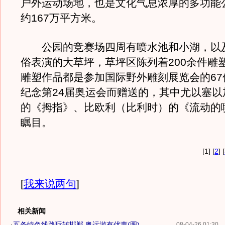
户外运动场地，也是文化气息浓厚的多功能
约167万平方米。
公园的竞赛场四周有喷水池和小湖，以
俗表演的大草坪，草坪区陈列着200余件雕
雕塑作品都是参加国际野外雕刻展览会的67
纪念第24届奥运会而赠送的，其中尤以塞以
的《拇指》、比欧利（比利时）的《流动的
瞩目。
[1] [
2
] [
[
我来说两句
]
相关新闻
·
五条特色线路玩转邯郸 奥运游有优惠(图)
08-04-26 01:30