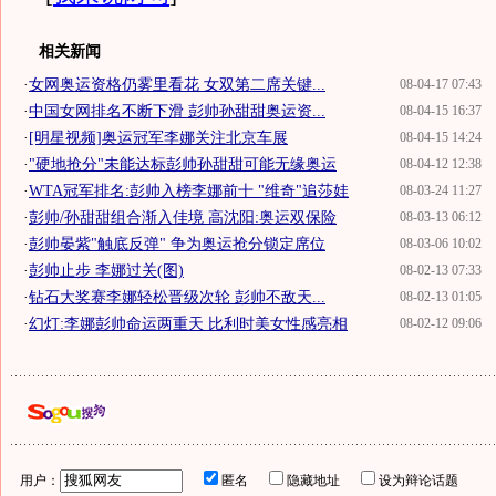
相关新闻
·
女网奥运资格仍雾里看花 女双第二席关键...
08-04-17 07:43
·
中国女网排名不断下滑 彭帅孙甜甜奥运资...
08-04-15 16:37
·
[明星视频]奥运冠军李娜关注北京车展
08-04-15 14:24
·
"硬地抢分"未能达标彭帅孙甜甜可能无缘奥运
08-04-12 12:38
·
WTA冠军排名:彭帅入榜李娜前十 "维奇"追莎娃
08-03-24 11:27
·
彭帅/孙甜甜组合渐入佳境 高沈阳:奥运双保险
08-03-13 06:12
·
彭帅晏紫"触底反弹" 争为奥运抢分锁定席位
08-03-06 10:02
·
彭帅止步 李娜过关(图)
08-02-13 07:33
·
钻石大奖赛李娜轻松晋级次轮 彭帅不敌天...
08-02-13 01:05
·
幻灯:李娜彭帅命运两重天 比利时美女性感亮相
08-02-12 09:06
用户：
匿名
隐藏地址
设为辩论话题