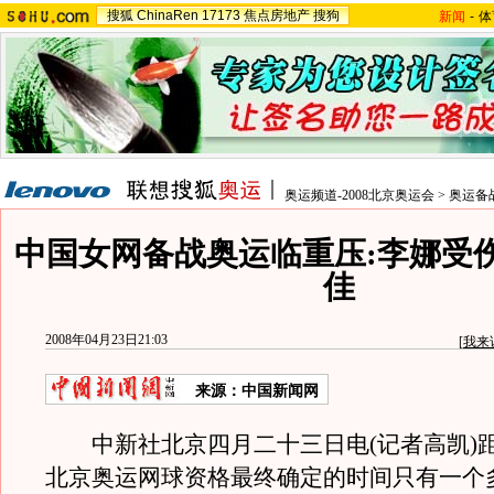
搜狐
ChinaRen
17173
焦点房地产
搜狗
新闻
-
体
奥运频道-2008北京奥运会
>
奥运备
中国女网备战奥运临重压:李娜受
佳
2008年04月23日21:03
[
我来
来源：中国新闻网
中新社北京四月二十三日电(记者高凯)
北京奥运网球资格最终确定的时间只有一个