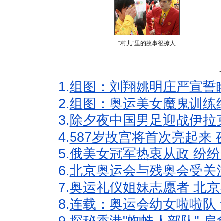
“村儿”里的故事很撩人
1.
组图：刘翔姚明庄严宣誓
2.
组图：奥运美女魔鬼训练
3.
除夕夜中国男足迎战伊拉
4.
587岁故宫将首次亮起来
5.
俄美女冠军热衷从政 纷纷
6.
北京奥运会与残奥会受关
7.
奥运礼仪姐妹志愿者 北京
8.
连载：奥运会幼女啦啦队 