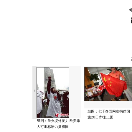
组图：七千多面网友捐赠国
旗20日寄往11国
组图：圣火境外接力 欧美华
人打出标语力挺祖国