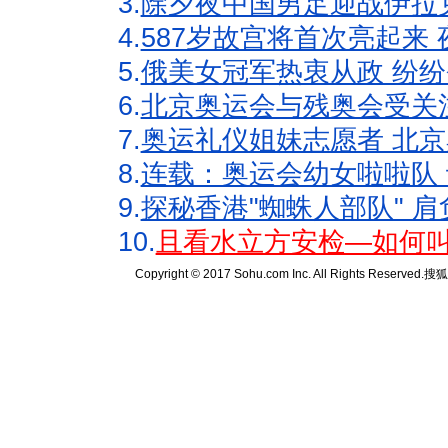
3.
除夕夜中国男足迎战伊拉
4.
587岁故宫将首次亮起来
5.
俄美女冠军热衷从政 纷纷
6.
北京奥运会与残奥会受关
7.
奥运礼仪姐妹志愿者 北京
8.
连载：奥运会幼女啦啦队 
9.
探秘香港"蜘蛛人部队" 肩
10.
且看水立方安检—如何叫
Copyright © 2017 Sohu.com Inc. All Rights Reserved