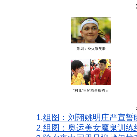
策划：圣火耀笑脸
“村儿”里的故事很撩人
1.
组图：刘翔姚明庄严宣誓
2.
组图：奥运美女魔鬼训练